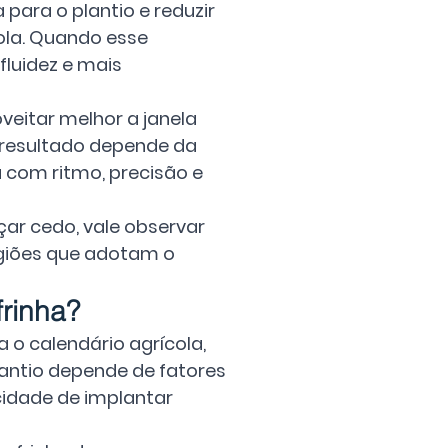
para o plantio e reduzir 
ola. Quando esse 
luidez e mais 
eitar melhor a janela 
o resultado depende da 
com ritmo, precisão e 
ar cedo, vale observar 
egiões que adotam o 
frinha?
 o calendário agrícola, 
antio depende de fatores 
cidade de implantar 