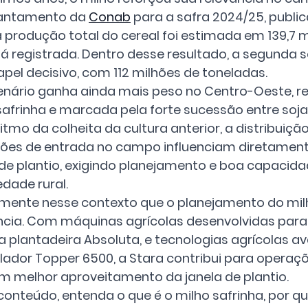
vantamento da 
Conab
 para a safra 2024/25, publ
a produção total do cereal foi estimada em 139,7 m
já registrada. Dentro desse resultado, a segunda sa
apel decisivo, com 112 milhões de toneladas.
enário ganha ainda mais peso no Centro-Oeste, re
safrinha e marcada pela forte sucessão entre soja e
ritmo da colheita da cultura anterior, a distribuiçã
ões de entrada no campo influenciam diretament
 de plantio, exigindo planejamento e boa capacida
edade rural.
amente nesse contexto que o planejamento do mil
ncia. Com máquinas agrícolas desenvolvidas para a
 plantadeira Absoluta, e tecnologias agrícolas a
lador Topper 6500, a Stara contribui para opera
m melhor aproveitamento da janela de plantio.
conteúdo, entenda o que é o milho safrinha, por que