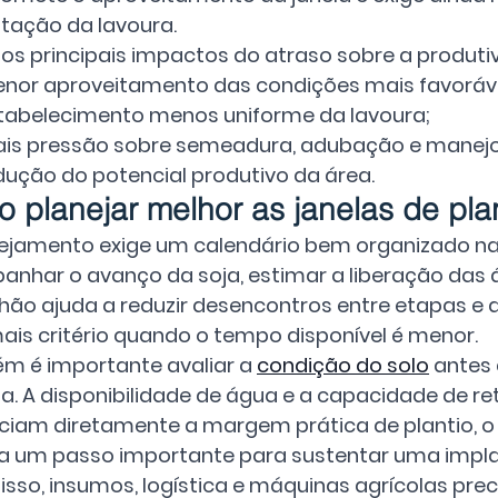
tação da lavoura.
 os principais impactos do atraso sobre a produti
nor aproveitamento das condições mais favorávei
tabelecimento menos uniforme da lavoura;
is pressão sobre semeadura, adubação e manejo i
dução do potencial produtivo da área.
 planejar melhor as janelas de pla
ejamento exige um calendário bem organizado na 
nhar o avanço da soja, estimar a liberação das ár
lhão ajuda a reduzir desencontros entre etapas e 
is critério quando o tempo disponível é menor.
 é importante avaliar a 
condição do solo
 antes
la. A disponibilidade de água e a capacidade de re
nciam diretamente a margem prática de plantio, o
a um passo importante para sustentar uma impl
isso, insumos, logística e máquinas agrícolas pre