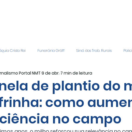
quia Cristo Rei
Funerária Gräff
Sind. dos Trab. Rurais
Polic
rnalismo Portal NMT
9 de abr.
7 min de leitura
gião
Geral
Patrocinadores
Vagas de Emprego
Even
nela de plantio do 
frinha: como aume
Editais
Covic-19
Sindicato Rural
Adriane Veiga - Fina
iciência no campo
timos anos, o milho reforçou sua relevância no cam