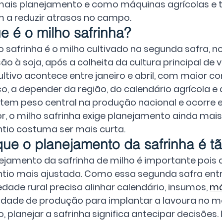
mais planejamento e como máquinas agrícolas e
 a reduzir atrasos no campo.
e é o milho safrinha?
o safrinha é o milho cultivado na segunda safra,
ão à soja, após a colheita da cultura principal de v
ultivo acontece entre janeiro e abril, com maior c
o, a depender da região, do calendário agrícola 
em peso central na produção nacional e ocorre e
or, o milho safrinha exige planejamento ainda mais r
ntio costuma ser mais curta.
que o planejamento da safrinha é t
ejamento da safrinha de milho é importante pois
ntio mais ajustada. Como essa segunda safra entr
edade rural precisa alinhar calendário, insumos, 
má
dade de produção para implantar a lavoura no
o, planejar a safrinha significa antecipar decisões. 