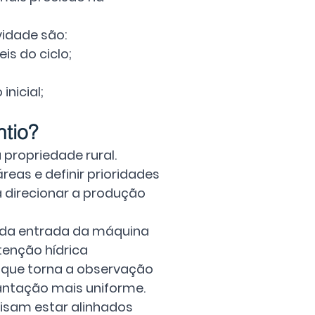
vidade são:
s do ciclo;
nicial;
ntio?
propriedade rural. 
eas e definir prioridades 
a direcionar a produção 
 da entrada da máquina 
tenção hídrica 
 que torna a observação 
antação mais uniforme.
cisam estar alinhados 