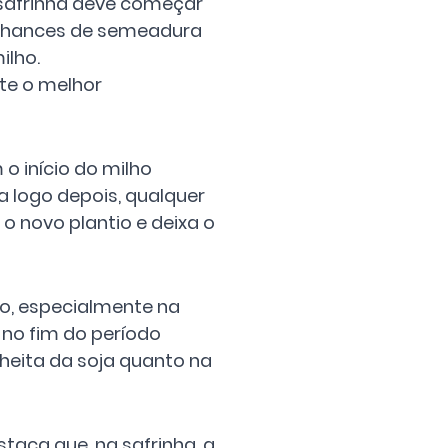
safrinha deve começar 
 chances de semeadura 
ilho.
e o melhor 
o início do milho 
 logo depois, qualquer 
o novo plantio e deixa o 
o, especialmente na 
no fim do período 
lheita da soja quanto na 
taca que, na safrinha, a 