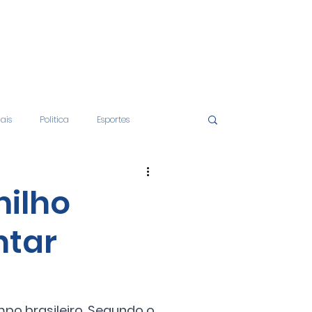
iais
Politica
Esportes
tos
Educação
Opinião
milho
ntar
nças
Economia
po brasileiro. Segundo o 