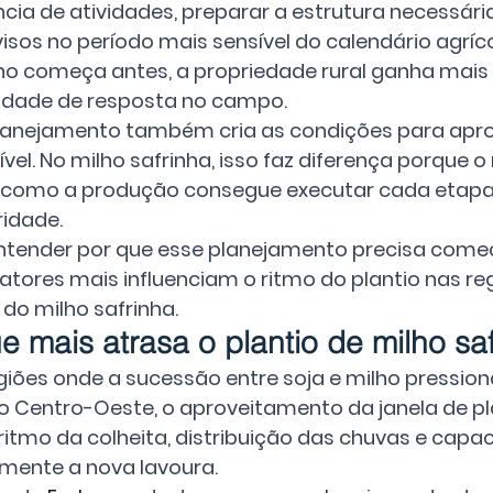
cia de atividades, preparar a estrutura necessária 
isos no período mais sensível do calendário agríc
ho começa antes, a propriedade rural ganha mais f
dade de resposta no campo.
lanejamento também cria as condições para aprov
ível. No milho safrinha, isso faz diferença porque 
como a produção consegue executar cada etapa 
ridade.
ntender por que esse planejamento precisa começ
fatores mais influenciam o ritmo do plantio nas r
 do milho safrinha. 
e mais atrasa o plantio de milho sa
giões onde a sucessão entre soja e milho pressiona
 Centro-Oeste, o aproveitamento da janela de pl
itmo da colheita, distribuição das chuvas e capa
mente a nova lavoura.