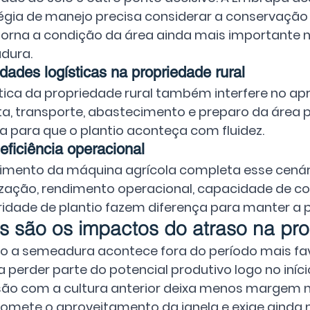
égia de manejo precisa considerar a conservação 
torna a condição da área ainda mais importante
dura.
ldades logísticas na propriedade rural
stica da propriedade rural também interfere no ap
ta, transporte, abastecimento e preparo da área
ia para que o plantio aconteça com fluidez.
eficiência operacional
imento da máquina agrícola completa esse cenári
zação, rendimento operacional, capacidade de cob
ridade de plantio fazem diferença para manter a
s são os impactos do atraso na pro
 a semeadura acontece fora do período mais favo
a perder parte do potencial produtivo logo no iníci
ão com a cultura anterior deixa menos margem no
mete o aproveitamento da janela e exige ainda m