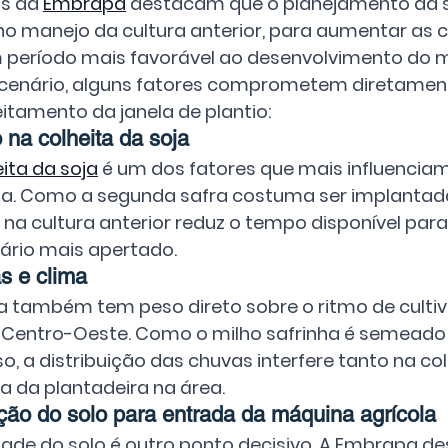
s da 
Embrapa
 destacam que o planejamento da 
no manejo da cultura anterior, para aumentar as
período mais favorável ao desenvolvimento do m
cenário, alguns fatores comprometem diretament
itamento da janela de plantio:
 na colheita da soja
ita da soja
 é um dos fatores que mais influenciam 
ha. Como a segunda safra costuma ser implantada
 na cultura anterior reduz o tempo disponível para 
ário mais apertado.
s e clima
a também tem peso direto sobre o ritmo de cultiv
 Centro-Oeste. Como o milho safrinha é semeado 
o, a distribuição das chuvas interfere tanto na co
a da plantadeira na área.
ão do solo para entrada da máquina agrícola
ade do solo é outro ponto decisivo. A Embrapa des