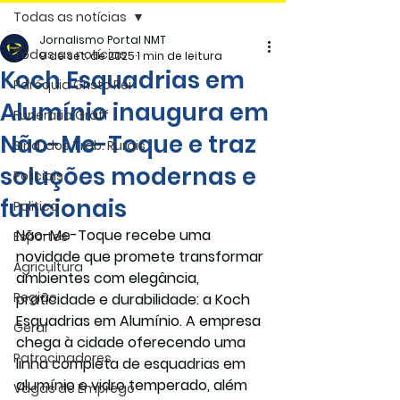
Todas as notícias
Jornalismo Portal NMT
Todas as notícias
9 de set. de 2025
1 min de leitura
Koch Esquadrias em
Paróquia Cristo Rei
Alumínio inaugura em
Funerária Gräff
Não-Me-Toque e traz
Sind. dos Trab. Rurais
soluções modernas e
Policiais
funcionais
Politica
Não-Me-Toque recebe uma 
Esportes
novidade que promete transformar 
Agricultura
ambientes com elegância, 
Região
praticidade e durabilidade: a Koch 
Esquadrias em Alumínio. A empresa 
Geral
chega à cidade oferecendo uma 
Patrocinadores
linha completa de esquadrias em 
alumínio e vidro temperado, além 
Vagas de Emprego