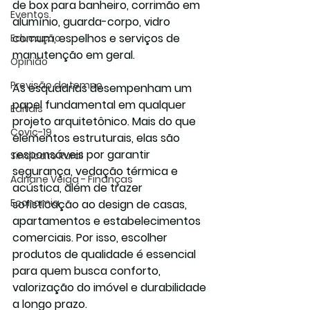
de box para banheiro, corrimão em 
Eventos
alumínio, guarda-corpo, vidro 
comum, espelhos e serviços de 
Educação
manutenção em geral.
Opinião
Previsão do tempo
As esquadrias desempenham um 
papel fundamental em qualquer 
Editais
projeto arquitetônico. Mais do que 
Covic-19
elementos estruturais, elas são 
responsáveis por garantir 
Sindicato Rural
segurança, vedação térmica e 
Adriane Veiga - Finanças
acústica, além de trazer 
Economia
sofisticação ao design de casas, 
apartamentos e estabelecimentos 
comerciais. Por isso, escolher 
produtos de qualidade é essencial 
para quem busca conforto, 
valorização do imóvel e durabilidade 
a longo prazo.