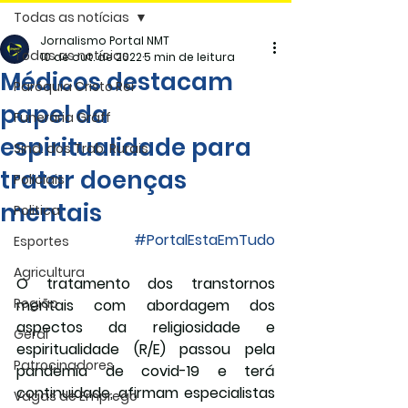
Todas as notícias
Jornalismo Portal NMT
Todas as notícias
10 de out. de 2022
5 min de leitura
Médicos destacam
Paróquia Cristo Rei
papel da
Funerária Gräff
espiritualidade para
Sind. dos Trab. Rurais
tratar doenças
Policiais
mentais
Politica
#PortalEstaEmTudo
Esportes
Agricultura
O tratamento dos transtornos 
Região
mentais com abordagem dos 
aspectos da religiosidade e 
Geral
espiritualidade (R/E) passou pela 
Patrocinadores
pandemia de covid-19 e terá 
continuidade, afirmam especialistas 
Vagas de Emprego