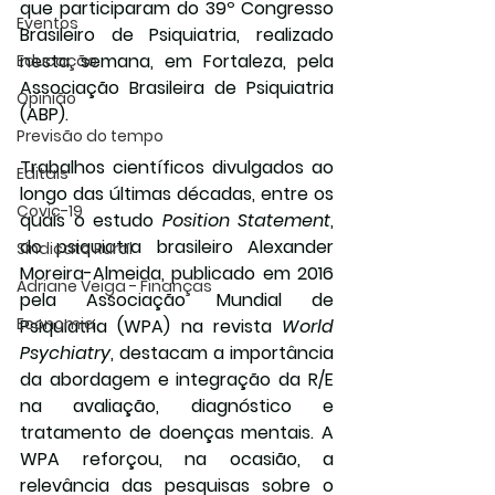
que participaram do 39º Congresso 
Eventos
Brasileiro de Psiquiatria, realizado 
nesta semana, em Fortaleza, pela 
Educação
Associação Brasileira de Psiquiatria 
Opinião
(ABP).
Previsão do tempo
Trabalhos científicos divulgados ao 
Editais
longo das últimas décadas, entre os 
Covic-19
quais o estudo 
Position Statement
, 
do psiquiatra brasileiro Alexander 
Sindicato Rural
Moreira-Almeida, publicado em 2016 
Adriane Veiga - Finanças
pela Associação Mundial de 
Economia
Psiquiatria (WPA) na revista
 World 
Psychiatry
, destacam a importância 
da abordagem e integração da R/E 
na avaliação, diagnóstico e 
tratamento de doenças mentais. A 
WPA reforçou, na ocasião, a 
relevância das pesquisas sobre o 