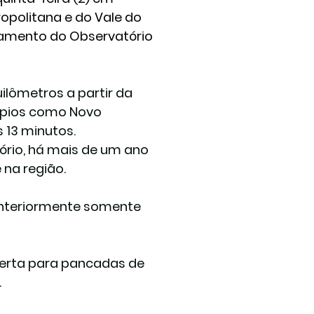
opolitana e do Vale do 
amento do Observatório 
lômetros a partir da 
ípios como
Novo 
13 minutos.  
rio, há 
mais de um ano 
 na região
.
anteriormente somente 
lerta para pancadas de 
.