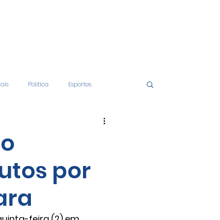
iais
Politica
Esportes
tos
Educação
Opinião
ão
utos por
nças
Economia
ara
inta-feira (2) 
em 