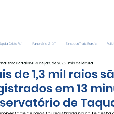
quia Cristo Rei
Funerária Gräff
Sind. dos Trab. Rurais
Polic
rnalismo Portal NMT
3 de jan. de 2025
1 min de leitura
gião
Geral
Patrocinadores
Vagas de Emprego
Even
is de 1,3 mil raios s
gistrados em 13 min
Editais
Covic-19
Sindicato Rural
Adriane Veiga - Fina
servatório de Taqu
mpestade de raios foi registrada na noite desta qu