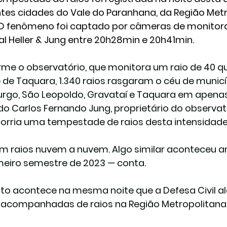
ntes cidades do Vale do Paranhana, da Região Metr
 O fenômeno foi captado por câmeras de monitor
l Heller & Jung 
entre 20h28min e 20h41min
. 
me o observatório, que monitora um raio de 40 qui
 de Taquara, 
1.340 raios rasgaram o céu 
de munic
go, São Leopoldo, Gravataí e Taquara 
em apenas 
o Carlos Fernando Jung, proprietário do observató
orria uma tempestade de raios desta intensidade
m raios nuvem a nuvem. Algo similar aconteceu 
meiro semestre de 2023 — conta. 
to acontece na mesma noite que a Defesa Civil a
 acompanhadas de raios na Região Metropolitana