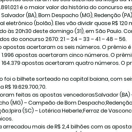
.891.021 é o maior valor da história do concurso es
 Salvador (BA), Bom Despacho (MG), Redenção (PA),
l eletrônico (bolão). Eles vão dividir quase R$ 120 m
ado às 20h30 deste domingo (31), em São Paulo. Co
dos do concurso 2670: 21 – 24 – 33 – 41 – 48 – 56.
o apostas acertaram os seis números. O prêmio é d
 1.996 apostas acertaram cinco números. O prêmio
 164.379 apostas acertaram quatro números. O prêm
o foi o bilhete sorteado na capital baiana, com s
 a R$ 19.629.700,70.
oram feitas as apostas vencedoras
Salvador (BA) 
ho (MG) – Campeão de Bom Despacho;Redenção (P
ão;Ipira (SC) – Lotérica Heberle;Ferraz de Vasconce
icos.
a arrecadou mais de R$ 2,4 bilhões com as apostas