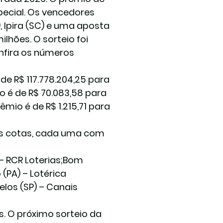
pecial. Os vencedores 
 Ipira (SC) e uma aposta 
ilhões. O sorteio foi 
nfira os números 
e R$ 117.778.204,25 para 
 é de R$ 70.083,58 para 
io é de R$ 1.215,71 para 
eis cotas, cada uma com 
– RCR Loterias;Bom 
A) – Lotérica 
los (SP) – Canais 
. O próximo sorteio da 