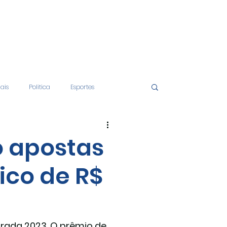
iais
Politica
Esportes
tos
Educação
Opinião
o apostas
ico de R$
nças
Economia
rada 2023. O prêmio de 