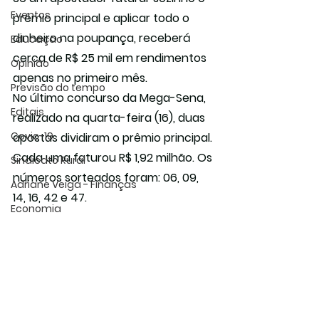
Eventos
prêmio principal e aplicar todo o 
dinheiro na poupança, receberá 
Educação
cerca de R$ 25 mil em rendimentos 
Opinião
apenas no primeiro mês.
Previsão do tempo
No último concurso da Mega-Sena, 
Editais
realizado na quarta-feira (16), duas 
Covic-19
apostas dividiram o prêmio principal. 
Cada uma faturou R$ 1,92 milhão. Os 
Sindicato Rural
números sorteados foram: 06, 09, 
Adriane Veiga - Finanças
14, 16, 42 e 47.
Economia