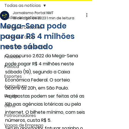
Todas as notícias
Jornalismo Portal NMT
Todas as notícias
19 de ago. de 2023
1 min de leitura
Mega-Sena pode
Paróquia Cristo Rei
pagar R$ 4 milhões
Funerária Gräff
neste sábado
Sind. dos Trab. Rurais
O concurso 2.622 da Mega-Sena 
Policiais
pode pagar R$ 4 milhões neste 
Politica
sábado (19), segundo a Caixa 
Esportes
Econômica Federal. O sorteio 
Agricultura
ocorre às 20h, em São Paulo.
As apostas podem ser feitas até as 
Região
19h nas agências lotéricas ou pela 
Geral
internet. O bilhete mínimo, com seis 
Patrocinadores
números, custa R$ 5. 
Vagas de Emprego
Se um apostador faturar sozinho o 