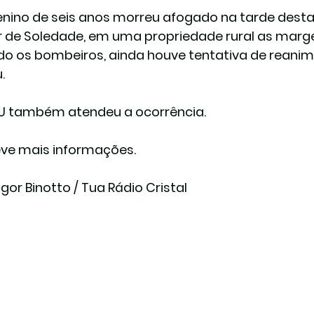
ino de seis anos morreu afogado na tarde desta te
or de Soledade, em uma propriedade rural as marg
o os bombeiros, ainda houve tentativa de reanima
.
 também atendeu a ocorrência.
ve mais informações.
Igor Binotto / Tua Rádio Cristal