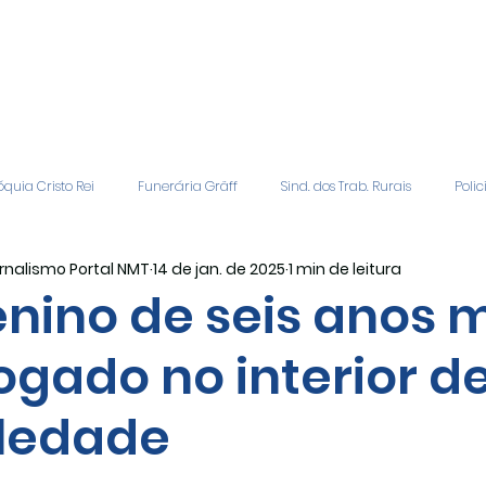
quia Cristo Rei
Funerária Gräff
Sind. dos Trab. Rurais
Polic
rnalismo Portal NMT
14 de jan. de 2025
1 min de leitura
gião
Geral
Patrocinadores
Vagas de Emprego
Even
nino de seis anos 
ogado no interior d
Editais
Covic-19
Sindicato Rural
Adriane Veiga - Fina
ledade