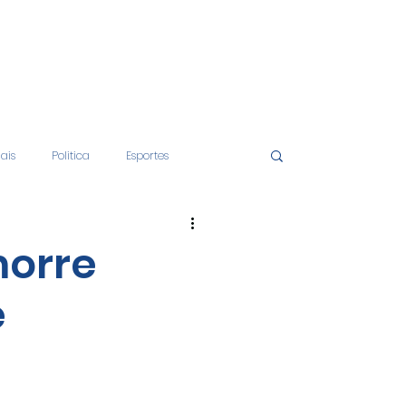
iais
Politica
Esportes
tos
Educação
Opinião
morre
e
nças
Economia