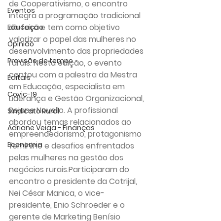
de Cooperativismo, o encontro 
Eventos
integra a programação tradicional 
da feira e tem como objetivo 
Educação
valorizar o papel das mulheres no 
Opinião
desenvolvimento das propriedades 
Previsão do tempo
rurais. Nesta edição, o evento 
contou com a palestra da Mestra 
Editais
em Educação, especialista em 
Covic-19
Liderança e Gestão Organizacional, 
Rejane Novello. A profissional 
Sindicato Rural
abordou temas relacionados ao 
Adriane Veiga - Finanças
empreendedorismo, protagonismo 
Economia
feminino e desafios enfrentados 
pelas mulheres na gestão dos 
negócios rurais.Participaram do 
encontro o presidente da Cotrijal, 
Nei César Manica, o vice-
presidente, Enio Schroeder e o 
gerente de Marketing Benísio 