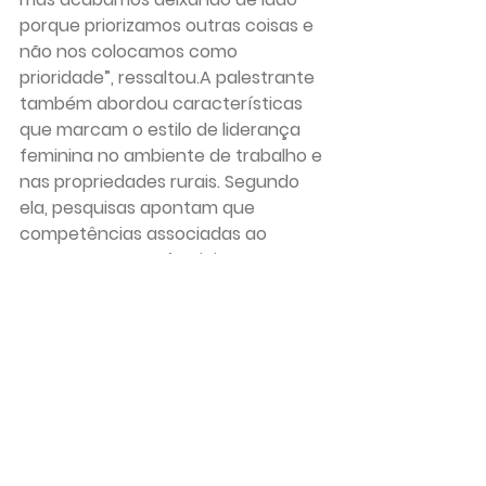
porque priorizamos outras coisas e 
não nos colocamos como 
prioridade”, ressaltou.A palestrante 
também abordou características 
que marcam o estilo de liderança 
feminina no ambiente de trabalho e 
nas propriedades rurais. Segundo 
ela, pesquisas apontam que 
competências associadas ao 
comportamento feminino 
contribuem diretamente para 
ambientes mais colaborativos e 
produtivos.“Entre essas 
características estão a empatia, a 
colaboração e a comunicação 
assertiva. A mulher costuma ter 
uma sensibilidade maior para 
compreender as situações e as 