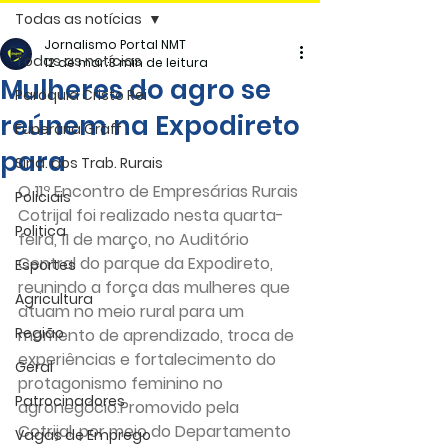
Todas as notícias
Jornalismo Portal NMT
Todas as notícias
12 de mar.
3 min de leitura
Mulheres do agro se
Paróquia Cristo Rei
reúnem na Expodireto
Funerária Gräff
para
Sind. dos Trab. Rurais
O 11º Encontro de Empresárias Rurais 
Policiais
Cotrijal foi realizado nesta quarta-
Politica
feira, 11 de março, no Auditório 
Central do parque da Expodireto, 
Esportes
reunindo a força das mulheres que 
Agricultura
atuam no meio rural para um 
Região
momento de aprendizado, troca de 
experiências e fortalecimento do 
Geral
protagonismo feminino no 
Patrocinadores
agronegócio.Promovido pela 
Cotrijal, por meio do Departamento 
Vagas de Emprego