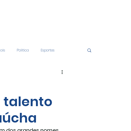
iais
Politica
Esportes
tos
Educação
Opinião
 talento
nças
Economia
aúcha
 um dos grandes nomes 