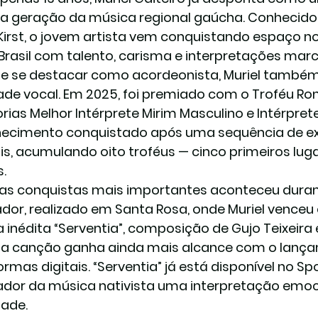
a geração da música regional gaúcha. Conhecid
 Kirst, o jovem artista vem conquistando espaço nos
 Brasil com talento, carisma e interpretações mar
e se destacar como acordeonista, Muriel també
ade vocal. Em 2025, foi premiado com o Troféu Ron
rias Melhor Intérprete Mirim Masculino e Intérpret
ecimento conquistado após uma sequência de ex
ais, acumulando oito troféus — cinco primeiros lug
s.
s conquistas mais importantes aconteceu durante
or, realizado em Santa Rosa, onde Muriel venceu
 inédita “Serventia”, composição de Gujo Teixeira e
 a canção ganha ainda mais alcance com o lançam
rmas digitais. “Serventia” já está disponível no Spo
dor da música nativista uma interpretação emoci
dade.