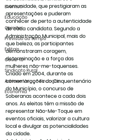
comunidade, que prestigiaram as 
Eventos
apresentações e puderam 
Educação
conhecer de perto a autenticidade 
Opinião
de cada candidata. Segundo a 
Administração Municipal, mais do 
Previsão do tempo
que beleza, as participantes 
Editais
demonstraram coragem, 
determinação e a força das 
Covic-19
mulheres não-me-toquenses.
Sindicato Rural
Criado em 2004, durante as 
comemorações do Cinquentenário 
Adriane Veiga - Finanças
do Município, o concurso de 
Economia
Soberanas acontece a cada dois 
anos. As eleitas têm a missão de 
representar Não-Me-Toque em 
eventos oficiais, valorizar a cultura 
local e divulgar as potencialidades 
da cidade.