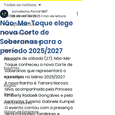
Todas as notícias
Jornalismo Portal NMT
Todas as notícias
29 de set. de 2025
1 min de leitura
Não-Me-Toque elege
Paróquia Cristo Rei
nova Corte de
Funerária Gräff
Soberanas para o
Sind. dos Trab. Rurais
período 2025/2027
Policiais
Na noite de sábado (27), Não-Me-
Politica
Toque conheceu a nova Corte de 
Esportes
Soberanas que representará o 
município no biênio 2025/2027.
Agricultura
A nova Rainha é 
Tainara Narcizo 
Região
Silva
, acompanhada pela 
Princesa 
Geral
Kimberly Radaelli Gonçalves
 e pela 
Senhorita Turismo Gabriele Kumpel
.
Patrocinadores
O evento contou com a presença 
Vagas de Emprego
de autoridades, familiares e 