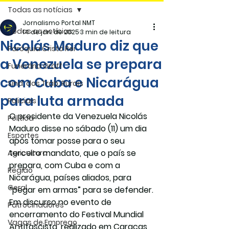
Todas as notícias
Jornalismo Portal NMT
Todas as notícias
14 de jan. de 2025
3 min de leitura
Nicolás Maduro diz que
Paróquia Cristo Rei
a Venezuela se prepara
Funerária Gräff
com Cuba e Nicarágua
Sind. dos Trab. Rurais
para luta armada
Policiais
O presidente da Venezuela Nicolás 
Politica
Maduro disse no sábado (11) um dia 
Esportes
após tomar posse para o seu 
terceiro mandato, que o país se 
Agricultura
prepara, com Cuba e com a 
Região
Nicarágua, países aliados, para 
Geral
“pegar em armas” para se defender.
Em discurso no evento de 
Patrocinadores
encerramento do Festival Mundial 
Vagas de Emprego
Antifascista, realizado em Caracas, 