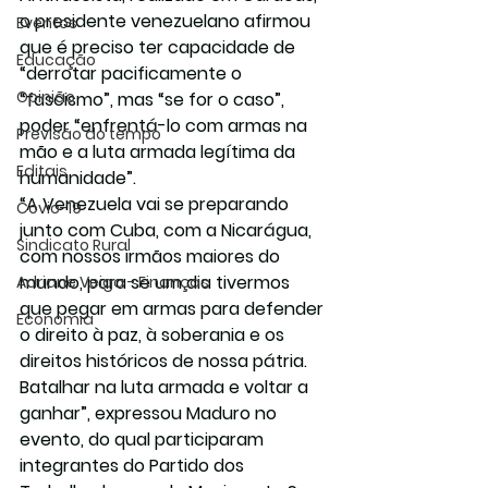
o presidente venezuelano afirmou 
Eventos
que é preciso ter capacidade de 
Educação
“derrotar pacificamente o 
Opinião
“fascismo”, mas “se for o caso”, 
poder “enfrentá-lo com armas na 
Previsão do tempo
mão e a luta armada legítima da 
Editais
humanidade”.
“A Venezuela vai se preparando 
Covic-19
junto com Cuba, com a Nicarágua, 
Sindicato Rural
com nossos irmãos maiores do 
mundo, para se um dia tivermos 
Adriane Veiga - Finanças
que pegar em armas para defender 
Economia
o direito à paz, à soberania e os 
direitos históricos de nossa pátria. 
Batalhar na luta armada e voltar a 
ganhar”, expressou Maduro no 
evento, do qual participaram 
integrantes do Partido dos 