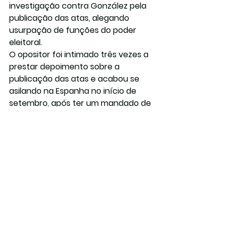
investigação contra González pela 
publicação das atas, alegando 
usurpação de funções do poder 
eleitoral.
O opositor foi intimado três vezes a 
prestar depoimento sobre a 
publicação das atas e acabou se 
asilando na Espanha no início de 
setembro, após ter um mandado de 
prisão emitido contra ele.
Diversos opositores foram presos 
desde o início do processo eleitoral 
na Venezuela. Somente depois do 
pleito de 28 de julho, pelo menos 
2.400 pessoas foram presas e 24 
morreram, segundo organizações 
de Direitos Humanos. As 
informações são do portal de 
notícias CNN Brasil.