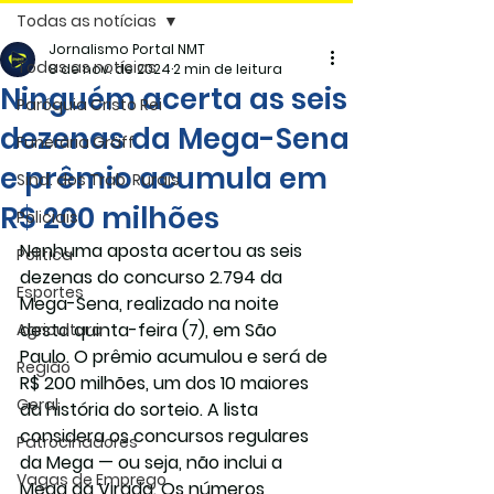
Todas as notícias
Jornalismo Portal NMT
Todas as notícias
8 de nov. de 2024
2 min de leitura
Ninguém acerta as seis
Paróquia Cristo Rei
dezenas da Mega-Sena
Funerária Gräff
e prêmio acumula em
Sind. dos Trab. Rurais
R$ 200 milhões
Policiais
Nenhuma aposta acertou as seis 
Politica
dezenas do concurso 2.794 da 
Esportes
Mega-Sena, realizado na noite 
desta quinta-feira (7), em São 
Agricultura
Paulo. O prêmio acumulou e será de 
Região
R$ 200 milhões, um dos 10 maiores 
Geral
da história do sorteio. A lista 
considera os concursos regulares 
Patrocinadores
da Mega — ou seja, não inclui a 
Vagas de Emprego
Mega da Virada. Os números 