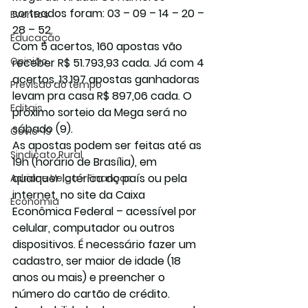
sorteados foram: 03 – 09 – 14 – 20 – 
Eventos
28 – 52.
Educação
Com 5 acertos, 160 apostas vão 
Opinião
receber R$ 51.793,93 cada. Já com 4 
acertos, 13.197 apostas ganhadoras 
Previsão do tempo
levam pra casa R$ 897,06 cada. O 
Editais
próximo sorteio da Mega será no 
sábado (9).
Covic-19
As apostas podem ser feitas até as 
Sindicato Rural
19h (horário de Brasília), em 
qualquer lotérica do país ou pela 
Adriane Veiga - Finanças
internet, no site da Caixa 
Economia
Econômica Federal – acessível por 
celular, computador ou outros 
dispositivos. É necessário fazer um 
cadastro, ser maior de idade (18 
anos ou mais) e preencher o 
número do cartão de crédito.