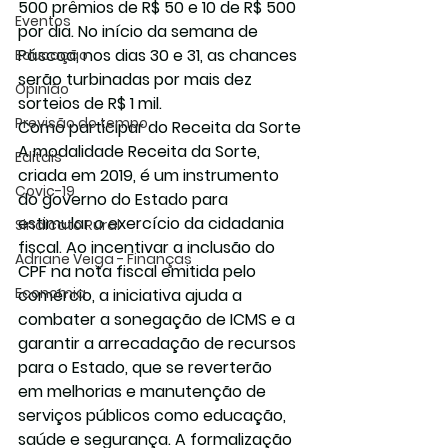
500 prêmios de R$ 50 e 10 de R$ 500 
Eventos
por dia. No início da semana de 
Páscoa, nos dias 30 e 31, as chances 
Educação
serão turbinadas por mais dez 
Opinião
sorteios de R$ 1 mil.
Previsão do tempo
Como participar do Receita da Sorte
A modalidade Receita da Sorte, 
Editais
criada em 2019, é um instrumento 
Covic-19
do governo do Estado para 
estimular o exercício da cidadania 
Sindicato Rural
fiscal. Ao incentivar a inclusão do 
Adriane Veiga - Finanças
CPF na nota fiscal emitida pelo 
Economia
comércio, a iniciativa ajuda a 
combater a sonegação de ICMS e a 
garantir a arrecadação de recursos 
para o Estado, que se reverterão 
em melhorias e manutenção de 
serviços públicos como educação, 
saúde e segurança. A formalização 