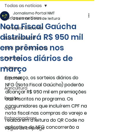
Todas as notícias
Jornalismo Portal NMT
Todas as notícias
2 de mar.
2 min de leitura
Nota Fiscal Gaúcha
Paróquia Cristo Rei
distribuirá R$ 950 mil
Funerária Gräff
em prêmios nos
Sind. dos Trab. Rurais
sorteios diários de
Policiais
março
Politica
Em março, os sorteios diários do 
Esportes
NFG (Nota Fiscal Gaúcha) poderão 
Agricultura
alcançar R$ 950 mil em premiações 
Região
aos inscritos no programa. Os 
consumidores que incluírem CPF na 
Geral
nota fiscal nas compras do varejo e 
Patrocinadores
realizarem a leitura do QR Code no 
aplicativo do NFG concorrerão a 
Vagas de Emprego