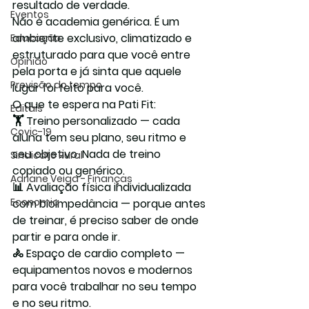
resultado de verdade.
Eventos
Não é academia genérica. É um 
ambiente exclusivo, climatizado e 
Educação
estruturado para que você entre 
Opinião
pela porta e já sinta que aquele 
Previsão do tempo
lugar foi feito para você.
O que te espera na Pati Fit:
Editais
🏋️ 
Treino personalizado
 — cada 
Covic-19
aluna tem seu plano, seu ritmo e 
seu objetivo. Nada de treino 
Sindicato Rural
copiado ou genérico.
Adriane Veiga - Finanças
📊 
Avaliação física individualizada 
Economia
com bioimpedância
 — porque antes 
de treinar, é preciso saber de onde 
partir e para onde ir.
🚴 
Espaço de cardio completo
 — 
equipamentos novos e modernos 
para você trabalhar no seu tempo 
e no seu ritmo.