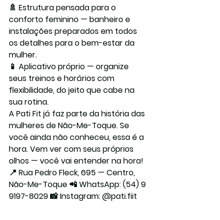
🚿 
Estrutura pensada para o 
conforto feminino
 — banheiro e 
instalações preparados em todos 
os detalhes para o bem-estar da 
mulher.
📱 
Aplicativo próprio
 — organize 
seus treinos e horários com 
flexibilidade, do jeito que cabe na 
sua rotina.
A Pati Fit já faz parte da história das 
mulheres de Não-Me-Toque.
 Se 
você ainda não conheceu, essa é a 
hora. Vem ver com seus próprios 
olhos — você vai entender na hora!
📍 Rua Pedro Fleck, 695 — Centro, 
Não-Me-Toque 📲 
WhatsApp: (54) 9 
9197-8029
 📸 
Instagram: @pati.fiit