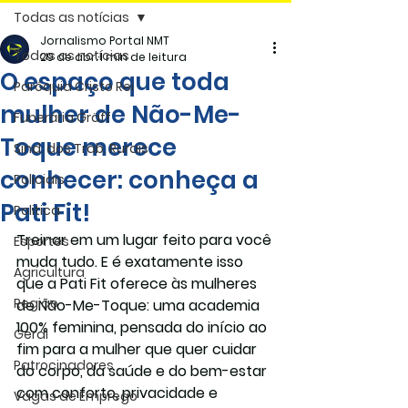
Todas as notícias
Jornalismo Portal NMT
Todas as notícias
29 de abr.
1 min de leitura
O espaço que toda
Paróquia Cristo Rei
mulher de Não-Me-
Funerária Gräff
Toque merece
Sind. dos Trab. Rurais
conhecer: conheça a
Policiais
Pati Fit!
Politica
Treinar em um lugar feito para você 
Esportes
muda tudo. E é exatamente isso 
Agricultura
que a 
Pati Fit
 oferece às mulheres 
Região
de Não-Me-Toque: uma academia 
100% feminina
, pensada do início ao 
Geral
fim para a mulher que quer cuidar 
Patrocinadores
do corpo, da saúde e do bem-estar 
com conforto, privacidade e 
Vagas de Emprego