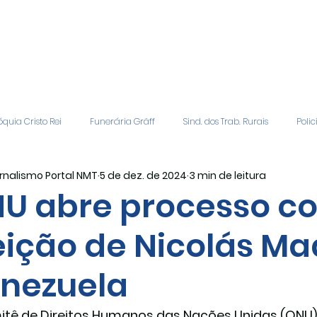
quia Cristo Rei
Funerária Gräff
Sind. dos Trab. Rurais
Polic
rnalismo Portal NMT
5 de dez. de 2024
3 min de leitura
gião
Geral
Patrocinadores
Vagas de Emprego
Even
U abre processo co
eição de Nicolás M
Editais
Covic-19
Sindicato Rural
Adriane Veiga - Fina
nezuela
tê de Direitos Humanos das Nações Unidas (ONU)