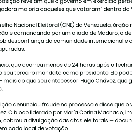
posição revelam que o governo em exercício perde
dora maioria daqueles que votaram” dentro da 
elho Nacional Eleitoral (CNE) da Venezuela, órgão 
ão e comandando por um aliado de Maduro, o decl
 sob desconfiança da comunidade internacional e
apuradas.
cio, que ocorreu menos de 24 horas após o fecha
 seu terceiro mandato como presidente. Ele pode
– mais do que seu antecessor, Hugo Chávez, que g
s.
ição denunciou fraude no processo e disse que o
ez. O bloco liderado por María Corina Machado, im
o, cobrou a divulgação das atas eleitorais — docu
em cada local de votação.