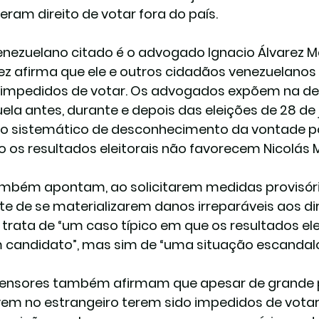
veram direito de votar fora do país.
enezuelano citado é o advogado Ignacio Álvarez Mar
ez afirma que ele e outros cidadãos venezuelanos 
impedidos de votar. Os advogados expõem na den
ela antes, durante e depois das eleições de 28 de
o sistemático de desconhecimento da vontade pop
 os resultados eleitorais não favorecem Nicolás M
ambém apontam, ao solicitarem medidas provisória
te de se materializarem danos irreparáveis ​​aos di
 trata de “um caso típico em que os resultados el
 candidato”, mas sim de “uma situação escandalo
ensores também afirmam que apesar de grande p
vem no estrangeiro terem sido impedidos de votar,