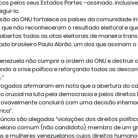
icos pelos seus Estados Partes –assinado, inclusive
egui-lo.
isão da ONU fortalece os países da comunidade in
 – que não reconheceram o resultado eleitoral e q
abertas todas as atas eleitorais de maneira trans
do brasileiro Paulo Abrão, um dos que assinam 
Venezuela não cumprir a ordem da ONU e destruir as
ndo a crise política e reforçando todas as descon
.”
ogados afirmaram em nota que a abertura do ca
o crucial na luta pela democracia e pelos direito
rovavelmente concluirá com uma decisão internaci
rica”.
úncia são alegadas “violações dos direitos políti
elano comum (não candidato), membro de um gru
 e mulheres venezuelanos cujos direitos humanos 