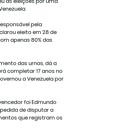
u as eleições por uma 
Venezuela.
responsável pela 
arou eleito em 28 de 
 com apenas 80% das 
mento das urnas, dá a 
rá completar 17 anos no 
overnou a Venezuela por 
 vencedor foi Edmundo 
pedida de disputar a 
mentos que registram os 