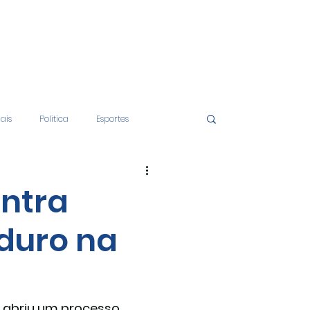
iais
Politica
Esportes
tos
Educação
Opinião
ntra
aduro na
nças
Economia
 abriu um processo 