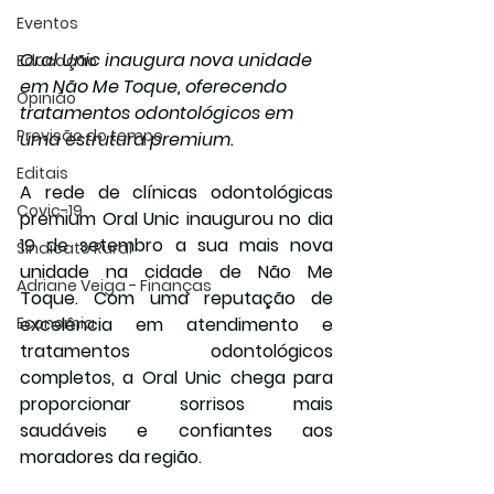
Eventos
Oral Unic inaugura nova unidade 
Educação
em Não Me Toque, oferecendo 
Opinião
tratamentos odontológicos em 
Previsão do tempo
uma estrutura premium.
Editais
A rede de clínicas odontológicas 
Covic-19
premium Oral Unic inaugurou no dia 
19 de setembro a sua mais nova 
Sindicato Rural
unidade na cidade de Não Me 
Adriane Veiga - Finanças
Toque. Com uma reputação de 
Economia
excelência em atendimento e 
tratamentos odontológicos 
completos, a Oral Unic chega para 
proporcionar sorrisos mais 
saudáveis e confiantes aos 
moradores da região.