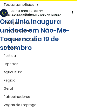
Todas as notícias
Jornalismo Portal NMT
Todas as notícias
17 de set. de 2023
2 min de leitura
Oral Unic inaugura
Paróquia Cristo Rei
unidade em Não-Me-
Funerária Gräff
Toque no dia 19 de
Sind. dos Trab. Rurais
setembro
Policiais
Politica
Esportes
Agricultura
Região
Geral
Patrocinadores
Vagas de Emprego