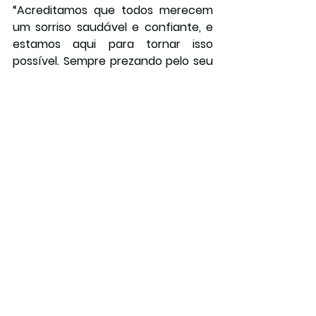
“Acreditamos que todos merecem 
um sorriso saudável e confiante, e 
estamos aqui para tornar isso 
possível. Sempre prezando pelo seu 
conforto, bem-estar e segurança. 
Conheça a Oral Unic!”, finaliza a Dra. 
Kelly – responsável técnica da 
unidade.
Para mais informações sobre a Oral 
Unic, visite o site: 
www.oralunic.com.br/nao-me-
toque-rs
 e nas redes sociais: 
@oralunicnaometoque. Com a Oral 
Unic pertinho, você vai viver de 
frente!