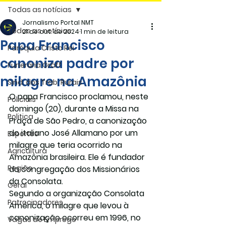
Todas as notícias
Jornalismo Portal NMT
Todas as notícias
21 de out. de 2024
1 min de leitura
Papa Francisco
Paróquia Cristo Rei
canoniza padre por
Funerária Gräff
milagre na Amazônia
Sind. dos Trab. Rurais
O papa Francisco proclamou, neste 
Policiais
domingo (20), durante a Missa na 
Politica
Praça de São Pedro, a canonização 
do italiano José Allamano por um 
Esportes
milagre que teria ocorrido na 
Agricultura
Amazônia brasileira. Ele é fundador 
Região
da congregação dos Missionários 
da Consolata. 
Geral
Segundo a organização Consolata 
Patrocinadores
América, o milagre que levou à 
canonização ocorreu em 1996, no 
Vagas de Emprego