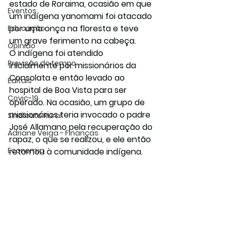
estado de Roraima, ocasião em que 
Eventos
um indígena yanomami foi atacado 
por uma onça na floresta e teve 
Educação
um grave ferimento na cabeça.
Opinião
O indígena foi atendido 
Previsão do tempo
inicialmente por missionários da 
Consolata e então levado ao 
Editais
hospital de Boa Vista para ser 
Covic-19
operado. Na ocasião, um grupo de 
missionários teria invocado o padre 
Sindicato Rural
José Allamano pela recuperação do 
Adriane Veiga - Finanças
rapaz, o que se realizou, e ele então 
Economia
retornou à comunidade indígena.