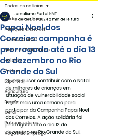
Todas as notícias
Jornalismo Portal NMT
Todas as notícias
10 de dez. de 2024
2 min de leitura
Papai Noel dos
Paróquia Cristo Rei
Correios: campanha é
Funerária Gräff
prorrogada até o dia 13
Sind. dos Trab. Rurais
de dezembro no Rio
Policiais
Grande do Sul
Politica
Quem quiser contribuir com o Natal 
Esportes
de milhares de crianças em 
Agricultura
situação de vulnerabilidade social 
Região
terão mais uma semana para 
participar da Campanha Papai Noel 
Geral
dos Correios. A ação solidária foi 
Patrocinadores
prorrogada até o dia 13 de 
dezembro no Rio Grande do Sul.
Vagas de Emprego