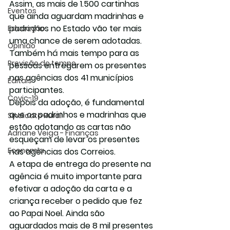
Assim, as mais de 1.500 cartinhas 
Eventos
que ainda aguardam madrinhas e 
padrinhos no Estado vão ter mais 
Educação
uma chance de serem adotadas. 
Opinião
Também há mais tempo para as 
Previsão do tempo
pessoas entregarem os presentes 
nas agências dos 41 municípios 
Editais
participantes.
Covic-19
Depois da adoção, é fundamental 
que os padrinhos e madrinhas que 
Sindicato Rural
estão adotando as cartas não 
Adriane Veiga - Finanças
esqueçam de levar os presentes 
Economia
nas agências dos Correios.
A etapa de entrega do presente na 
agência é muito importante para 
efetivar a adoção da carta e a 
criança receber o pedido que fez 
ao Papai Noel. Ainda são 
aguardados mais de 8 mil presentes 