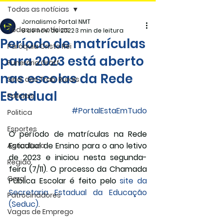
Todas as notícias
Jornalismo Portal NMT
Todas as notícias
8 de nov. de 2022
3 min de leitura
Período de matrículas
Paróquia Cristo Rei
para 2023 está aberto
Funerária Gräff
nas escolas da Rede
Sind. dos Trab. Rurais
Estadual
Policiais
#PortalEstaEmTudo
Politica
Esportes
O período de matrículas na Rede 
Estadual de Ensino para o ano letivo 
Agricultura
de 2023 e iniciou nesta segunda-
Região
feira (7/11). O processo da Chamada 
Geral
Pública Escolar é feito pelo 
site da 
Secretaria Estadual da Educação 
Patrocinadores
(Seduc)
.
Vagas de Emprego