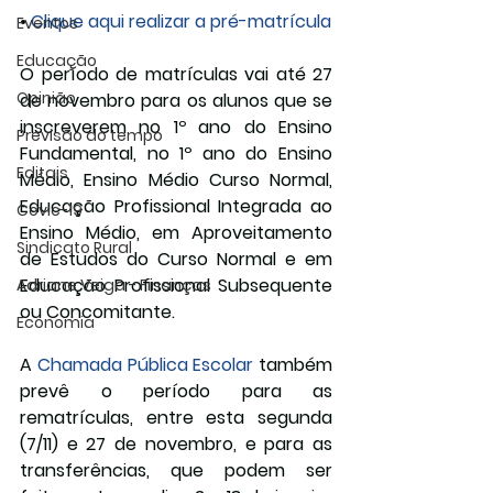
• 
Clique aqui realizar a pré-matrícula
Eventos
Educação
O período de matrículas vai até 27 
Opinião
de novembro para os alunos que se 
inscreverem no 1º ano do Ensino 
Previsão do tempo
Fundamental, no 1º ano do Ensino 
Editais
Médio, Ensino Médio Curso Normal, 
Educação Profissional Integrada ao 
Covic-19
Ensino Médio, em Aproveitamento 
Sindicato Rural
de Estudos do Curso Normal e em 
Educação Profissional Subsequente 
Adriane Veiga - Finanças
ou Concomitante.
Economia
A 
Chamada Pública Escolar
 também 
prevê o período para as 
rematrículas, entre esta segunda 
(7/11) e 27 de novembro, e para as 
transferências, que podem ser 