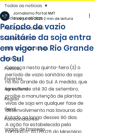
Todas as notícias
Jornalismo Portal NMT
Todas as notícias
4 de jul. de 2025
2 min de leitura
Período de vazio
Paróquia Cristo Rei
sanitário da soja entra
Funerária Gräff
em vigor no Rio Grande
Sind. dos Trab. Rurais
do Sul
Policiais
Começa nesta quinta-feira (3) o 
Politica
período de vazio sanitário da soja 
Esportes
no Rio Grande do Sul. A medida, que 
se estende até 30 de setembro, 
Agricultura
proíbe a manutenção de plantas 
Região
vivas de soja em qualquer fase de 
Geral
desenvolvimento nas lavouras do 
Estado ao longo desses 90 dias.
Patrocinadores
A ação foi estabelecida pela 
Vagas de Emprego
Portaria nº 1217/2025 do Ministério 