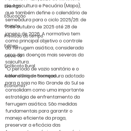
da Agricultura e Pecuária (Mapa), 
Eventos
que também define o calendário de 
Educação
semeadura para o ciclo 2025/26: de 
Opinião
1º de outubro de 2025 até 28 de 
janeiro de 2026. A normativa tem 
Previsão do tempo
como principal objetivo o controle 
Editais
da ferrugem asiática, considerada 
uma das doenças mais severas da 
Covic-19
sojicultura.
Sindicato Rural
“O período de vazio sanitário e o 
calendário de semeadura adotado 
Adriane Veiga - Finanças
para a soja no Rio Grande do Sul se 
Economia
consolidam como uma importante 
estratégia de enfrentamento da 
ferrugem asiática. São medidas 
fundamentais para garantir o 
manejo eficiente da praga, 
preservar a eficácia das 