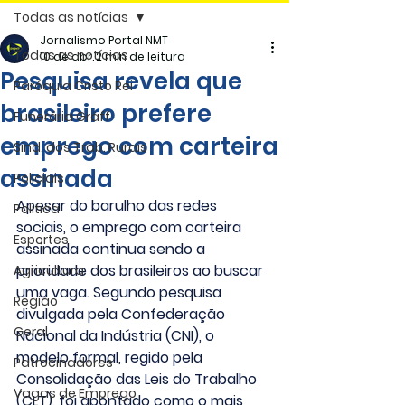
Todas as notícias
Jornalismo Portal NMT
Todas as notícias
10 de abr.
2 min de leitura
Pesquisa revela que
Paróquia Cristo Rei
brasileiro prefere
Funerária Gräff
emprego com carteira
Sind. dos Trab. Rurais
assinada
Policiais
Apesar do barulho das redes 
Politica
sociais, o emprego com carteira 
Esportes
assinada continua sendo a 
prioridade dos brasileiros ao buscar 
Agricultura
uma vaga. Segundo pesquisa 
Região
divulgada pela Confederação 
Geral
Nacional da Indústria (CNI), o 
modelo formal, regido pela 
Patrocinadores
Consolidação das Leis do Trabalho 
Vagas de Emprego
(CLT), foi apontado como o mais 