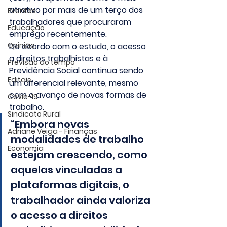
atrativo por mais de um terço dos 
Eventos
trabalhadores que procuraram 
Educação
emprego recentemente.
Opinião
De acordo com o estudo, o acesso 
a direitos trabalhistas e à 
Previsão do tempo
Previdência Social continua sendo 
Editais
um diferencial relevante, mesmo 
com o avanço de novas formas de 
Covic-19
trabalho.
Sindicato Rural
“Embora novas 
Adriane Veiga - Finanças
modalidades de trabalho 
Economia
estejam crescendo, como 
aquelas vinculadas a 
plataformas digitais, o 
trabalhador ainda valoriza 
o acesso a direitos 