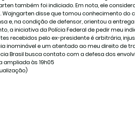
rten também foi indiciado. Em nota, ele considero
F. Wajngarten disse que tomou conhecimento do ca
sa e, na condição de defensor, orientou a entrega
nto, a iniciativa da Polícia Federal de pedir meu i
tes recebidos pelo ex-presidente é arbitrária, inju
cia inominável e um atentado ao meu direito de tra
ia Brasil
 busca contato com a defesa dos envolvi
a ampliada às 19h05
ualização)