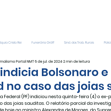
quia Cristo Rei
Funerária Gräff
Sind. dos Trab. Rurais
Polic
rnalismo Portal NMT
5 de jul. de 2024
2 min de leitura
gião
Geral
Patrocinadores
Vagas de Emprego
Even
 indicia Bolsonaro 
d no caso das joias 
Editais
Covic-19
Sindicato Rural
Adriane Veiga - Fina
ia Federal (PF) indiciou nesta quinta-feira (4) o ex-
o das joias sauditas. O relatório parcial da investi
de hoje ao ministro Alexandre de Moraes, do Suprem