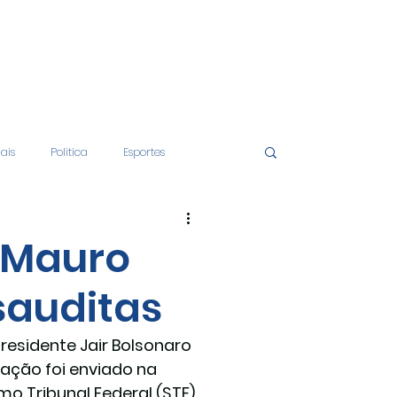
iais
Politica
Esportes
tos
Educação
Opinião
e Mauro
sauditas
nças
Economia
presidente Jair Bolsonaro 
gação foi enviado na 
o Tribunal Federal (STF), 