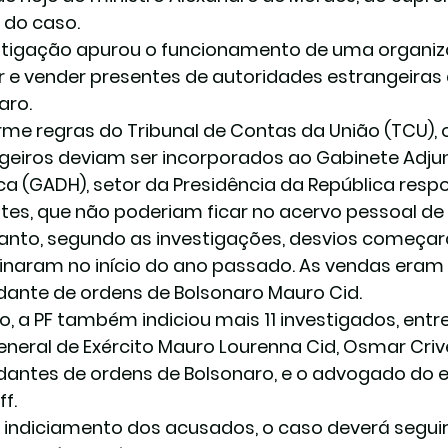
r do caso.
stigação apurou o funcionamento de uma organiz
r e vender presentes de autoridades estrangeiras
aro.
me regras do Tribunal de Contas da União (TCU), 
geiros deviam ser incorporados ao Gabinete Adj
ica (GADH), setor da Presidência da República resp
tes, que não poderiam ficar no acervo pessoal de
anto, segundo as investigações, desvios começ
inaram no início do ano passado. As vendas eram 
dante de ordens de Bolsonaro Mauro Cid.
o, a PF também indiciou mais 11 investigados, entre 
general de Exército Mauro Lourenna Cid, Osmar Criv
dantes de ordens de Bolsonaro, e o advogado do ex
f.
indiciamento dos acusados, o caso deverá seguir