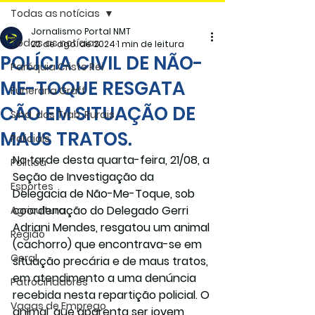
Todas as notícias
Jornalismo Portal NMT
Todas as notícias
22 de ago. de 2024
1 min de leitura
POLÍCIA CIVIL DE NÃO-
Paróquia Cristo Rei
ME-TOQUE RESGATA
Funerária Gräff
CÃO EM SITUAÇÃO DE
Sind. dos Trab. Rurais
MAUS TRATOS.
Policiais
Na tarde desta quarta-feira, 21/08, a 
Politica
Seção de Investigação da 
Esportes
Delegacia de Não-Me-Toque, sob 
coordenação do Delegado Gerri 
Agricultura
Adriani Mendes, resgatou um animal 
Região
(cachorro) que encontrava-se em 
Geral
situação precária e de maus tratos, 
em atendimento a uma denúncia 
Patrocinadores
recebida nesta repartição policial. O 
Vagas de Emprego
animal, que aparenta ser jovem, 