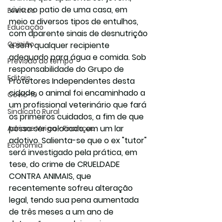
vivia no patio de uma casa, em 
Eventos
meio a diversos tipos de entulhos, 
Educação
com aparente sinais de desnutrição 
Opinião
e sem qualquer recipiente 
adequado para água e comida. Sob 
Previsão do tempo
responsabilidade do Grupo de 
Editais
Protetores Independentes desta 
cidade, o animal foi encaminhado a 
Covic-19
um profissional veterinário que fará 
Sindicato Rural
os primeiros cuidados, a fim de que 
possa ser colocado em um lar 
Adriane Veiga - Finanças
adotivo. Salienta-se que o ex "tutor" 
Economia
será investigado pela prática, em 
tese, do crime de CRUELDADE 
CONTRA ANIMAIS, que 
recentemente sofreu alteração 
legal, tendo sua pena aumentada 
de três meses a um ano de 