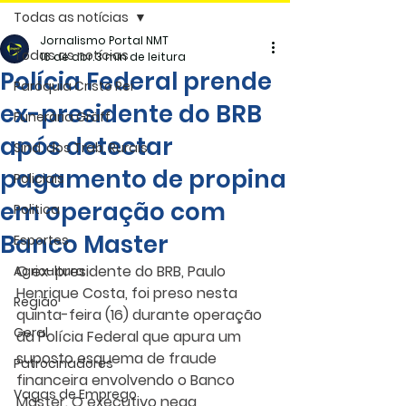
Todas as notícias
Jornalismo Portal NMT
Todas as notícias
16 de abr.
3 min de leitura
Polícia Federal prende
Paróquia Cristo Rei
ex-presidente do BRB
Funerária Gräff
após detectar
Sind. dos Trab. Rurais
pagamento de propina
Policiais
em operação com
Politica
Banco Master
Esportes
O ex-presidente do BRB, Paulo 
Agricultura
Henrique Costa, foi preso nesta 
Região
quinta-feira (16) durante operação 
Geral
da Polícia Federal que apura um 
suposto esquema de fraude 
Patrocinadores
financeira envolvendo o Banco 
Vagas de Emprego
Master. O executivo nega 