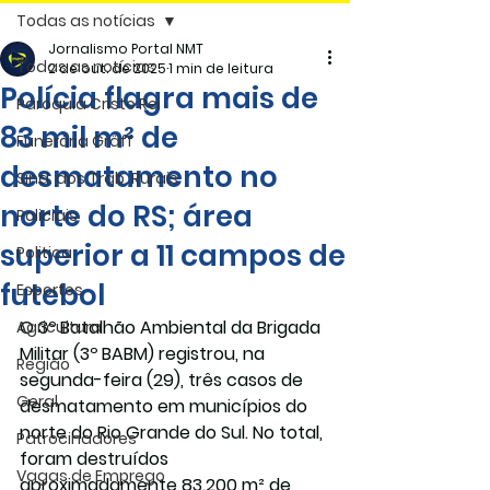
Todas as notícias
Jornalismo Portal NMT
Todas as notícias
2 de out. de 2025
1 min de leitura
Polícia flagra mais de
Paróquia Cristo Rei
83 mil m² de
Funerária Gräff
desmatamento no
Sind. dos Trab. Rurais
norte do RS; área
Policiais
superior a 11 campos de
Politica
futebol
Esportes
O 3º Batalhão Ambiental da Brigada 
Agricultura
Militar (3º BABM) registrou, na 
Região
segunda-feira (29), três casos de 
Geral
desmatamento em municípios do 
norte do Rio Grande do Sul. No total, 
Patrocinadores
foram destruídos 
Vagas de Emprego
aproximadamente 
83.200 m² de 