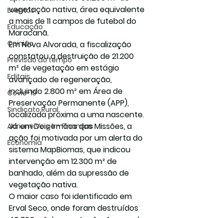
vegetação nativa
, área equivalente 
Eventos
a mais de 11 campos de futebol do 
Educação
Maracanã.
Opinião
Em 
Nova Alvorada
, a fiscalização 
constatou a destruição de 21.200 
Previsão do tempo
m² de vegetação em estágio 
Editais
avançado de regeneração, 
incluindo 2.800 m² em 
Área de 
Covic-19
Preservação Permanente (APP)
, 
Sindicato Rural
localizada próxima a uma nascente.
Já em 
Dois Irmãos das Missões
, a 
Adriane Veiga - Finanças
ação foi motivada por um alerta do 
Economia
sistema 
MapBiomas
, que indicou 
intervenção em 12.300 m² de 
banhado, além da supressão de 
vegetação nativa.
O maior caso foi identificado em 
Erval Seco
, onde foram destruídos 