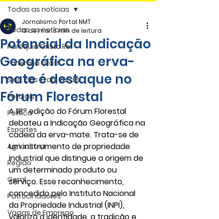
Todas as notícias
Jornalismo Portal NMT
Todas as notícias
13 de mar.
3 min de leitura
Potencial da Indicação
Paróquia Cristo Rei
Geográfica na erva-
Funerária Gräff
mate é destaque no
Sind. dos Trab. Rurais
Fórum Florestal
Policiais
A 18ª edição do Fórum Florestal 
Politica
debateu a Indicação Geográfica na 
Esportes
cadeia da erva-mate. Trata-se de 
um instrumento de propriedade 
Agricultura
industrial que distingue a origem de 
Região
um determinado produto ou 
Geral
serviço. Esse reconhecimento, 
concedido pelo Instituto Nacional 
Patrocinadores
da Propriedade Industrial (INPI), 
Vagas de Emprego
valoriza a identidade, a tradição e 