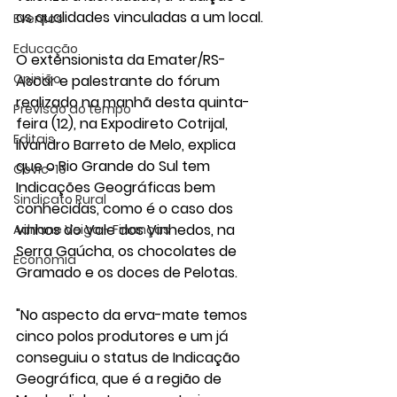
as qualidades vinculadas a um local.
Eventos
Educação
O extensionista da Emater/RS-
Opinião
Ascar e palestrante do fórum 
realizado na manhã desta quinta-
Previsão do tempo
feira (12), na Expodireto Cotrijal, 
Editais
Ilvandro Barreto de Melo, explica 
que o Rio Grande do Sul tem 
Covic-19
Indicações Geográficas bem 
Sindicato Rural
conhecidas, como é o caso dos 
vinhos do Vale dos Vinhedos, na 
Adriane Veiga - Finanças
Serra Gaúcha, os chocolates de 
Economia
Gramado e os doces de Pelotas.
"No aspecto da erva-mate temos 
cinco polos produtores e um já 
conseguiu o status de Indicação 
Geográfica, que é a região de 