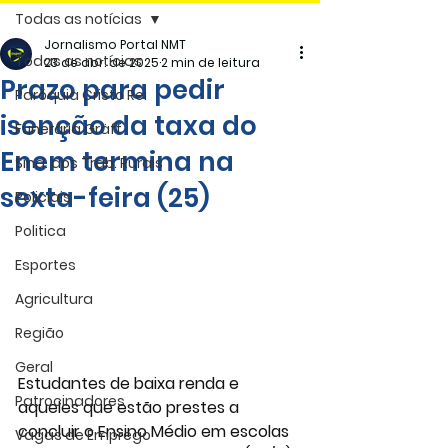
Todas as notícias
Jornalismo Portal NMT
Todas as notícias
23 de abr. de 2025
2 min de leitura
Prazo para pedir
Paróquia Cristo Rei
isenção da taxa do
Funerária Gräff
Enem termina na
Sind. dos Trab. Rurais
sexta-feira (25)
Policiais
Politica
Esportes
Agricultura
Região
Geral
Estudantes de baixa renda e 
Patrocinadores
aqueles que estão prestes a 
concluir o Ensino Médio em escolas 
Vagas de Emprego