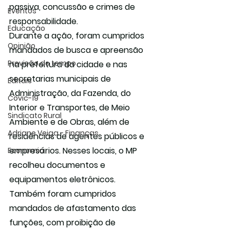
passiva, concussão e crimes de 
Eventos
responsabilidade.
Educação
Durante a ação, foram cumpridos 
Opinião
mandados de busca e apreensão 
Previsão do tempo
na prefeitura da cidade e nas 
secretarias municipais de 
Editais
Administração, da Fazenda, do 
Covic-19
Interior e Transportes, de Meio 
Sindicato Rural
Ambiente e de Obras, além de 
Adriane Veiga - Finanças
residências de agentes públicos e 
empresários. Nesses locais, o MP 
Economia
recolheu documentos e 
equipamentos eletrônicos.
Também foram cumpridos 
mandados de afastamento das 
funções, com proibição de 