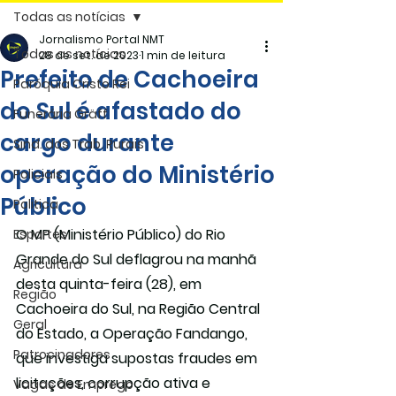
Todas as notícias
Jornalismo Portal NMT
Todas as notícias
28 de set. de 2023
1 min de leitura
Prefeito de Cachoeira
Paróquia Cristo Rei
do Sul é afastado do
Funerária Gräff
cargo durante
Sind. dos Trab. Rurais
operação do Ministério
Policiais
Público
Politica
O MP (Ministério Público) do Rio 
Esportes
Grande do Sul deflagrou na manhã 
Agricultura
desta quinta-feira (28), em 
Região
Cachoeira do Sul, na Região Central 
Geral
do Estado, a Operação Fandango, 
Patrocinadores
que investiga supostas fraudes em 
licitações, corrupção ativa e 
Vagas de Emprego