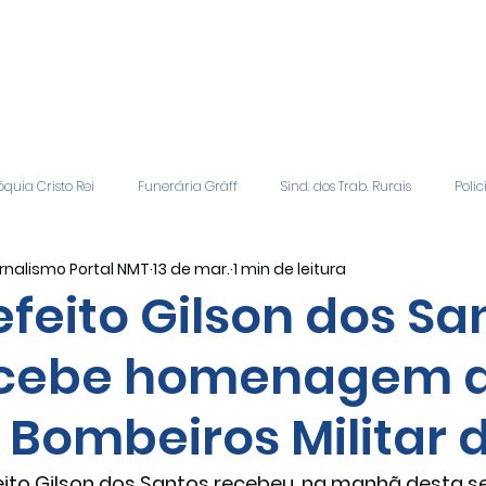
quia Cristo Rei
Funerária Gräff
Sind. dos Trab. Rurais
Polic
rnalismo Portal NMT
13 de mar.
1 min de leitura
gião
Geral
Patrocinadores
Vagas de Emprego
Even
efeito Gilson dos Sa
cebe homenagem d
Editais
Covic-19
Sindicato Rural
Adriane Veiga - Fina
 Bombeiros Militar 
eito Gilson dos Santos recebeu, na manhã desta sex