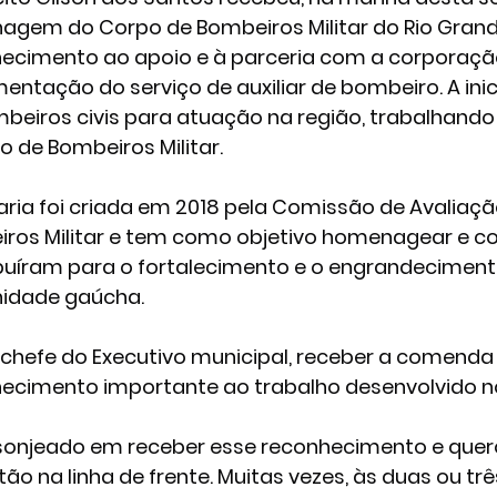
gem do Corpo de Bombeiros Militar do Rio Grand
ecimento ao apoio e à parceria com a corporação
entação do serviço de auxiliar de bombeiro. A inic
beiros civis para atuação na região, trabalhand
o de Bombeiros Militar.
aria foi criada em 2018 pela Comissão de Avaliaçã
ros Militar e tem como objetivo homenagear e c
buíram para o fortalecimento e o engrandecimento 
idade gaúcha.
 chefe do Executivo municipal, receber a comenda
ecimento importante ao trabalho desenvolvido no
lisonjeado em receber esse reconhecimento e quero
tão na linha de frente. Muitas vezes, às duas ou tr