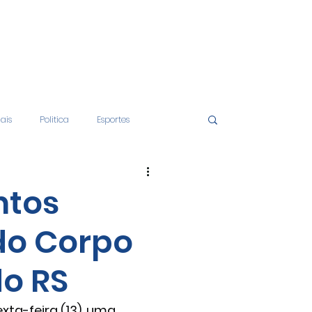
iais
Politica
Esportes
tos
Educação
Opinião
ntos
o Corpo
nças
Economia
do RS
ta-feira (13), uma 