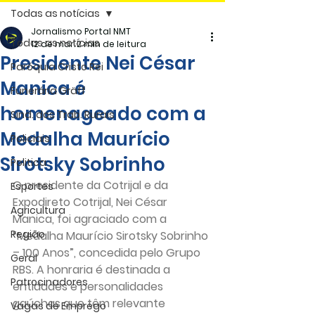
Todas as notícias
Jornalismo Portal NMT
Todas as notícias
12 de mar.
2 min de leitura
Presidente Nei César
Paróquia Cristo Rei
Manica é
Funerária Gräff
homenageado com a
Sind. dos Trab. Rurais
Medalha Maurício
Policiais
Sirotsky Sobrinho
Politica
O presidente da Cotrijal e da 
Esportes
Expodireto Cotrijal, Nei César 
Agricultura
Manica, foi agraciado com a 
Região
“Medalha Maurício Sirotsky Sobrinho 
– 100 Anos”, concedida pelo Grupo 
Geral
RBS. A honraria é destinada a 
Patrocinadores
entidades e personalidades 
gaúchas que têm relevante 
Vagas de Emprego