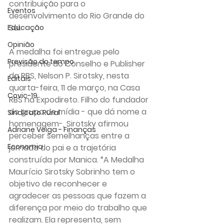
contribuição para o 
Eventos
desenvolvimento do Rio Grande do 
Sul.
Educação
Opinião
A medalha foi entregue pelo 
Previsão do tempo
presidente do Conselho e Publisher 
da RBS, Nelson P. Sirotsky, nesta 
Editais
quarta-feira, 11 de março, na Casa 
Covic-19
RBS na Expodireto. Filho do fundador 
do grupo de mídia - que dá nome a 
Sindicato Rural
homenagem-, Sirotsky afirmou 
Adriane Veiga - Finanças
perceber semelhanças entre a 
Economia
jornada do pai e a trajetória 
construída por Manica. “A Medalha 
Maurício Sirotsky Sobrinho tem o 
objetivo de reconhecer e 
agradecer as pessoas que fazem a 
diferença por meio do trabalho que 
realizam. Ela representa, sem 