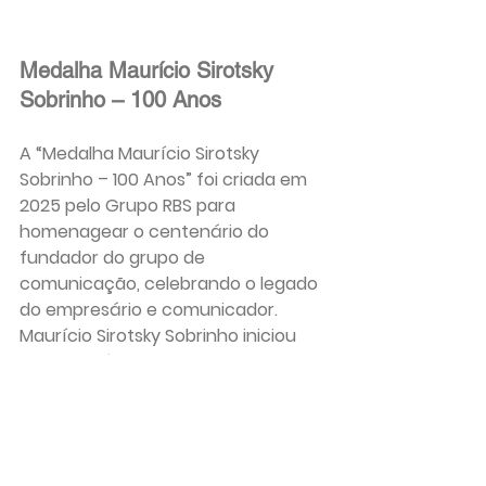
Medalha Maurício Sirotsky 
Sobrinho – 100 Anos
A “Medalha Maurício Sirotsky 
Sobrinho – 100 Anos” foi criada em 
2025 pelo Grupo RBS para 
homenagear o centenário do 
fundador do grupo de 
comunicação, celebrando o legado 
do empresário e comunicador. 
Maurício Sirotsky Sobrinho iniciou 
sua trajetória como comunicador 
em Passo Fundo/RS e deu início ao 
Grupo RBS em 1957, em Porto 
Alegre/RS.