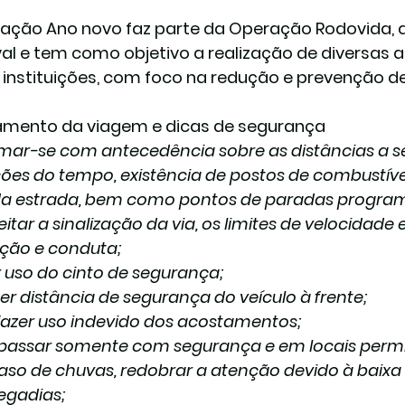
ação Ano novo faz parte da Operação Rodovida, q
al e tem como objetivo a realização de diversas 
 instituições, com foco na redução e prevenção de
amento da viagem e dicas de segurança
rmar-se com antecedência sobre as distâncias a s
ões do tempo, existência de postos de combustívei
da estrada, bem como pontos de paradas progra
itar a sinalização da via, os limites de velocidade
ação e conduta;
r uso do cinto de segurança;
er distância de segurança do veículo à frente;
fazer uso indevido dos acostamentos;
apassar somente com segurança e em locais permi
aso de chuvas, redobrar a atenção devido à baixa vi
egadias;