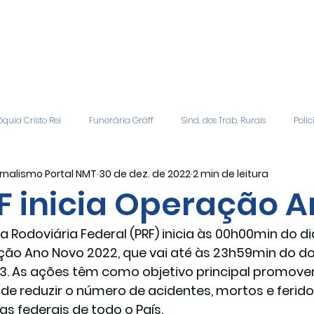
quia Cristo Rei
Funerária Gräff
Sind. dos Trab. Rurais
Polic
rnalismo Portal NMT
30 de dez. de 2022
2 min de leitura
gião
Geral
Patrocinadores
Vagas de Emprego
Even
F inicia Operação 
cia Rodoviária Federal (PRF) inicia às 00h00min do 
Editais
Covic-19
Sindicato Rural
Adriane Veiga - Fina
ão Ano Novo 2022, que vai até às 23h59min do domi
3. As ações têm como objetivo principal promover
o de reduzir o número de acidentes, mortos e ferido
as federais de todo o País.