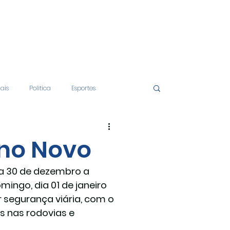
iais
Politica
Esportes
tos
Educação
Opinião
Ano Novo
dia 30 de dezembro a 
nças
Economia
ngo, dia 01 de janeiro 
 segurança viária, com o 
s nas rodovias e 