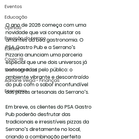
Eventos
Educação
O ano de 2026 começa com uma 
Opinião
novidade que vai conquistar os 
Previsão do tempo
amantes da boa gastronomia. O 
PSA Gastro Pub
 e a 
Serrano’s 
Editais
Pizzaria
 anunciam uma parceria 
Covic-19
especial que une dois universos já 
consagrados pelo público: o 
Sindicato Rural
ambiente vibrante e descontraído 
Adriane Veiga - Finanças
do pub com o sabor inconfundível 
Economia
das pizzas artesanais da Serrano’s.
Em breve, os clientes do PSA Gastro 
Pub poderão desfrutar das 
tradicionais e irresistíveis pizzas da 
Serrano’s diretamente no local, 
criando a combinação perfeita 