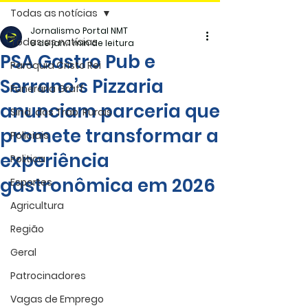
Todas as notícias
Jornalismo Portal NMT
Todas as notícias
8 de jan.
1 min de leitura
PSA Gastro Pub e
Paróquia Cristo Rei
Serrano’s Pizzaria
Funerária Gräff
anunciam parceria que
Sind. dos Trab. Rurais
promete transformar a
Policiais
experiência
Politica
gastronômica em 2026
Esportes
Agricultura
Região
Geral
Patrocinadores
Vagas de Emprego