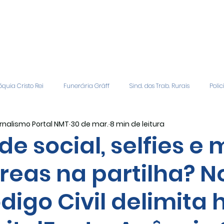
quia Cristo Rei
Funerária Gräff
Sind. dos Trab. Rurais
Polic
rnalismo Portal NMT
30 de mar.
8 min de leitura
gião
Geral
Patrocinadores
Vagas de Emprego
Even
de social, selfies e 
reas na partilha? N
Editais
Covic-19
Sindicato Rural
Adriane Veiga - Fina
digo Civil delimita