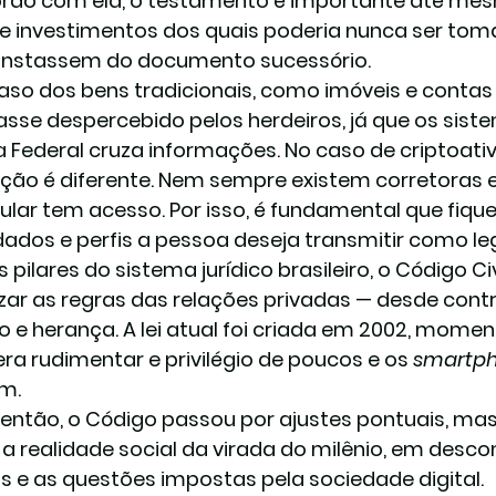
rdo com ela, o testamento é importante até mesm
e investimentos dos quais poderia nunca ser to
nstassem do documento sucessório.
aso dos bens tradicionais, como imóveis e contas ba
asse despercebido pelos herdeiros, já que os siste
a Federal cruza informações. No caso de criptoativo
ação é diferente. Nem sempre existem corretoras e
itular tem acesso. Por isso, é fundamental que fiqu
dados e perfis a pessoa deseja transmitir como le
pilares do sistema jurídico brasileiro, o Código Ci
zar as regras das relações privadas — desde cont
io e herança. A lei atual foi criada em 2002, momen
era rudimentar e privilégio de poucos e os 
smartp
am.
então, o Código passou por ajustes pontuais, mas
e a realidade social da virada do milênio, em de
 e as questões impostas pela sociedade digital.