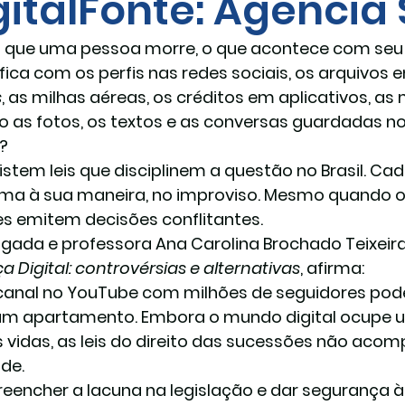
gitalFonte: Agência
 que uma pessoa morre, o que acontece com seu p
ica com os perfis nas redes sociais, os arquivos 
s
, as milhas aéreas, os créditos em aplicativos, as 
as fotos, os textos e as conversas guardadas n
r?
istem leis que disciplinem a questão no Brasil. Cada
ma à sua maneira, no improviso. Mesmo quando o c
zes emitem decisões conflitantes.
gada e professora Ana Carolina Brochado Teixeira,
a Digital: controvérsias e alternativas
, afirma:
anal no YouTube com milhões de seguidores pode
um apartamento. Embora o mundo digital ocupe 
 vidas, as leis do direito das sucessões não ac
ade.
reencher a lacuna na legislação e dar segurança 