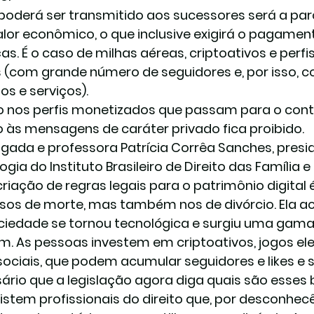
poderá ser transmitido aos sucessores será a par
valor econômico, o que inclusive exigirá o pagame
as. É o caso de milhas aéreas, criptoativos e perf
s (com grande número de seguidores e, por isso, c
os e serviços).
nos perfis monetizados que passam para o contro
 às mensagens de caráter privado fica proibido.
gada e professora Patrícia Corrêa Sanches, pres
gia do Instituto Brasileiro de Direito das Família e
criação de regras legais para o patrimônio digital
sos de morte, mas também nos de divórcio. Ela a
ciedade se tornou tecnológica e surgiu uma gama 
am. As pessoas investem em criptoativos, jogos elet
sociais, que podem acumular seguidores e likes e se
ário que a legislação agora diga quais são esses
Existem profissionais do direito que, por desconh