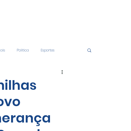
iais
Politica
Esportes
tos
Educação
Opinião
milhas
ovo
nças
Economia
 herança