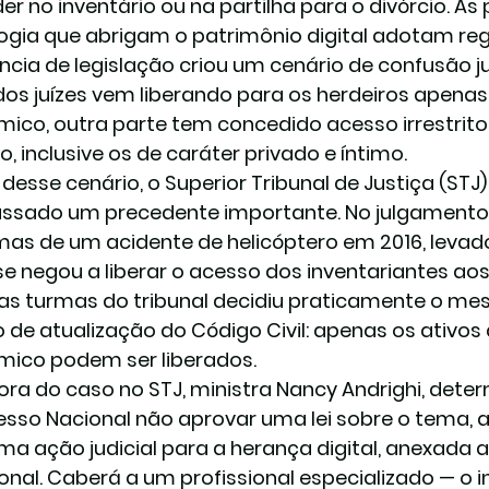
er no inventário ou na partilha para o divórcio. As
ogia que abrigam o patrimônio digital adotam reg
ncia de legislação criou um cenário de confusão j
dos juízes vem liberando para os herdeiros apenas
ico, outra parte tem concedido acesso irrestrito a
o, inclusive os de caráter privado e íntimo.
 desse cenário, o Superior Tribunal de Justiça (STJ
ssado um precedente importante. No julgamento
imas de um acidente de helicóptero em 2016, levad
se negou a liberar o acesso dos inventariantes aos 
s turmas do tribunal decidiu praticamente o me
o de atualização do Código Civil: apenas os ativos 
ico podem ser liberados.
tora do caso no STJ, ministra Nancy Andrighi, dete
sso Nacional não aprovar uma lei sobre o tema, as
uma ação judicial para a herança digital, anexada 
ional. Caberá a um profissional especializado — o in