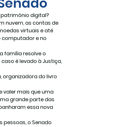
 Senado
atrimônio digital? 
em nuvem, as contas de 
moedas virtuais e até 
o computador e no 
 família resolve o 
aso é levado à Justiça, 
 organizadora do livro 
 valer mais que uma 
uma grande parte das 
ompanharam essa nova 
às pessoas, o Senado 