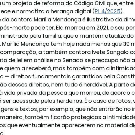
 um projeto de reforma do Código Civil que, entre
ece e normatiza a herança digital (
PL 4/2025
).
 da cantora Marília Mendonça é ilustrativo da di
l pós-morte pode ter. Ela morreu em 2021, e seu per
ministrado pela família, que o mantém atualizado
a. Marília Mendonça tem hoje nada menos que 39 m
omparação, a também cantora Ivete Sangalo cont
eto de lei em análise no Senado se preocupa não
l e quem a receberá, mas também com a intimidad
do — direitos fundamentais garantidos pela Consti
ão desses direitos, nem tudo é herdável. A parte d
r à vida privada da pessoa que morreu, de acordo c
 ser acessada pelos herdeiros. É o caso de fotos, v
ens e textos, por exemplo, que não entrarão no in
maneira, também ficarão protegidas a intimidade 
ros que eventualmente aparecerem no material dig
o.