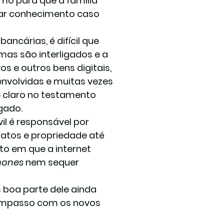
o para que a família 
mar conhecimento caso 
ncárias, é difícil que 
mas são interligados e a 
s e outros bens digitais, 
nvolvidas e muitas vezes 
e claro no testamento 
gado.
vil é responsável por 
ratos e propriedade até 
to em que a internet 
hones
 nem sequer 
 boa parte dele ainda 
scompasso com os novos 