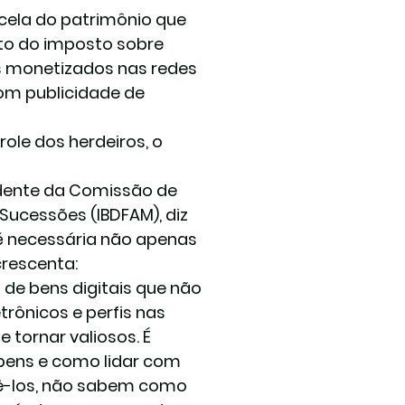
cela do patrimônio que 
nto do imposto sobre 
is monetizados nas redes 
om publicidade de 
le dos herdeiros, o 
idente da Comissão de 
 Sucessões (IBDFAM), diz 
 é necessária não apenas 
crescenta:
de bens digitais que não 
rônicos e perfis nas 
 tornar valiosos. É 
 bens e como lidar com 
ecê-los, não sabem como 