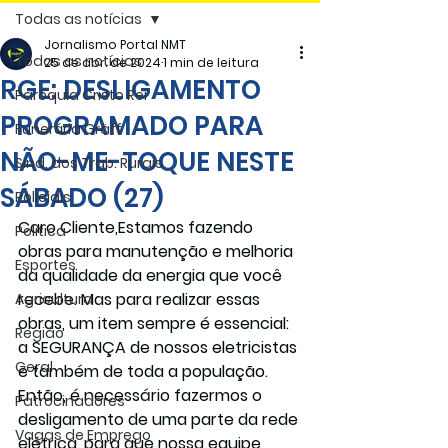
Todas as notícias
Jornalismo Portal NMT
Todas as notícias
25 de abr. de 2024
1 min de leitura
RGE: DESLIGAMENTO
Paróquia Cristo Rei
PROGRAMADO PARA
Funerária Gräff
NÃO-ME-TOQUE NESTE
Sind. dos Trab. Rurais
SÁBADO (27)
Policiais
Caro Cliente,Estamos fazendo 
Politica
obras para manutenção e melhoria 
Esportes
da qualidade da energia que você 
recebe. Mas para realizar essas 
Agricultura
obras, um item sempre é essencial: 
Região
a SEGURANÇA de nossos eletricistas 
Geral
e também de toda a população. 
Então, é necessário fazermos o 
Patrocinadores
desligamento de uma parte da rede 
Vagas de Emprego
elétrica, para que nossa equipe 