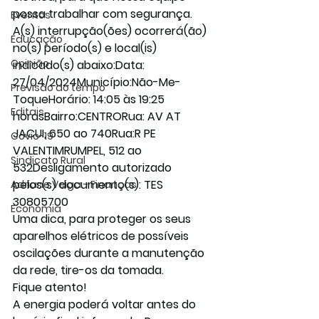
possa trabalhar com segurança.
Eventos
A(s) interrupção(ões) ocorrerá(ão) 
Educação
no(s) período(s) e local(is) 
Opinião
indicado(s) abaixo:Data: 
27/04/2024Município:Não-Me-
Previsão do tempo
ToqueHorário: 14:05 às 19:25 
Editais
horasBairro:CENTRORua: AV AT 
JACUI, 650 ao 740Rua:R PE 
Covic-19
VALENTIMRUMPEL, 512 ao 
Sindicato Rural
532Desligamento autorizado 
pelos(s) documento(s): TES 
Adriane Veiga - Finanças
30805700
Economia
Uma dica, para proteger os seus 
aparelhos elétricos de possíveis 
oscilações durante a manutenção 
da rede, tire-os da tomada.
Fique atento!
A energia poderá voltar antes do 