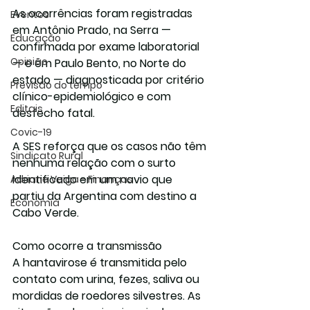
As ocorrências foram registradas 
Eventos
em 
Antônio Prado
, na Serra — 
Educação
confirmada por exame laboratorial 
Opinião
— e em 
Paulo Bento
, no Norte do 
estado — diagnosticada por critério 
Previsão do tempo
clínico-epidemiológico e com 
Editais
desfecho fatal.
Covic-19
A SES reforça que os casos 
não têm 
Sindicato Rural
nenhuma relação
 com o surto 
identificado em um navio que 
Adriane Veiga - Finanças
partiu da Argentina com destino a 
Economia
Cabo Verde.
Como ocorre a transmissão
A hantavirose é transmitida pelo 
contato com urina, fezes, saliva ou 
mordidas de 
roedores silvestres
. As 