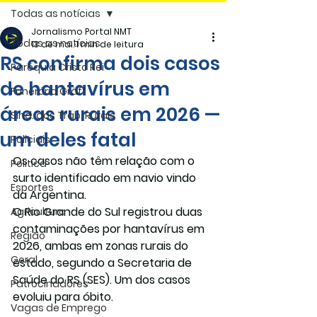
Todas as notícias
Jornalismo Portal NMT
Todas as notícias
13 de mai.
1 min de leitura
RS confirma dois casos
Paróquia Cristo Rei
de hantavírus em
Funerária Gräff
áreas rurais em 2026 —
Sind. dos Trab. Rurais
um deles fatal
Policiais
Os casos não têm relação com o 
Politica
surto identificado em navio vindo 
Esportes
da Argentina.
O Rio Grande do Sul registrou 
duas 
Agricultura
contaminações por hantavírus
 em 
Região
2026, ambas em zonas rurais do 
Geral
estado, segundo a Secretaria de 
Saúde do RS (SES). Um dos casos 
Patrocinadores
evoluiu para óbito.
Vagas de Emprego