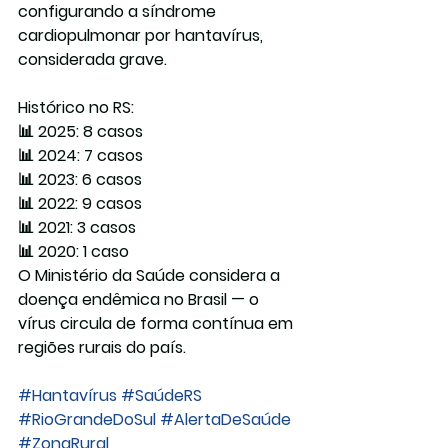
configurando a síndrome 
cardiopulmonar por hantavírus, 
considerada grave.
Histórico no RS:
📊 2025: 8 casos 
📊 2024: 7 casos 
📊 2023: 6 casos 
📊 2022: 9 casos 
📊 2021: 3 casos 
📊 2020: 1 caso
O Ministério da Saúde considera a 
doença 
endêmica
 no Brasil — o 
vírus circula de forma contínua em 
regiões rurais do país.
#Hantavírus
#SaúdeRS
#RioGrandeDoSul
#AlertaDeSaúde
#ZonaRural