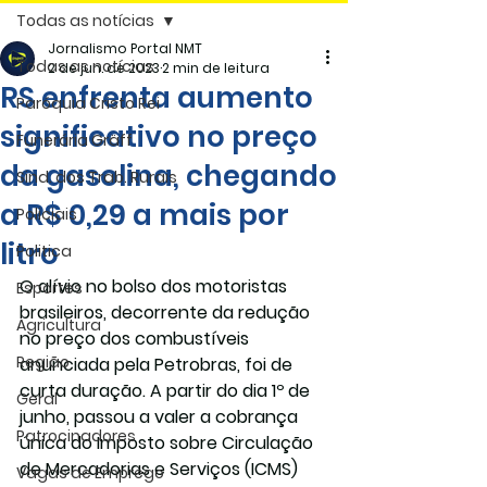
Todas as notícias
Jornalismo Portal NMT
Todas as notícias
2 de jun. de 2023
2 min de leitura
RS enfrenta aumento
Paróquia Cristo Rei
significativo no preço
Funerária Gräff
da gasolina, chegando
Sind. dos Trab. Rurais
a R$ 0,29 a mais por
Policiais
litro
Politica
O alívio no bolso dos motoristas 
Esportes
brasileiros, decorrente da redução 
Agricultura
no preço dos combustíveis 
Região
anunciada pela Petrobras, foi de 
curta duração. A partir do dia 1º de 
Geral
junho, passou a valer a cobrança 
Patrocinadores
única do Imposto sobre Circulação 
de Mercadorias e Serviços (ICMS) 
Vagas de Emprego