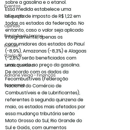
sobre a gasolina e o etanol.
Eventos
Essa medida estabelece uma 
alíquota de imposto de R$ 1,22 em 
Educação
todos os estados da federação. No 
Opinião
entanto, caso o valor seja aplicado 
Previsão do tempo
integralmente, apenas os 
consumidores dos estados do Piauí 
Editais
(-8,9%), Amazonas (-8,3%) e Alagoas 
Covic-19
(-2,8%) serão beneficiados com 
uma queda no preço da gasolina.
Sindicato Rural
De acordo com os dados da 
Adriane Veiga - Finanças
Fecombustíveis (Federação 
Economia
Nacional do Comércio de 
Combustíveis e de Lubrificantes), 
referentes à segunda quinzena de 
maio, os estados mais afetados por 
essa mudança tributária serão 
Mato Grosso do Sul, Rio Grande do 
Sul e Goiás, com aumentos 