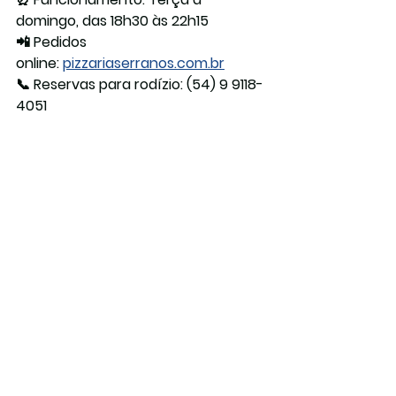
domingo, das 18h30 às 22h15
📲 
Pedidos 
online:
pizzariaserranos.com.br
📞 
Reservas para rodízio:
 (54) 9 9118-
4051