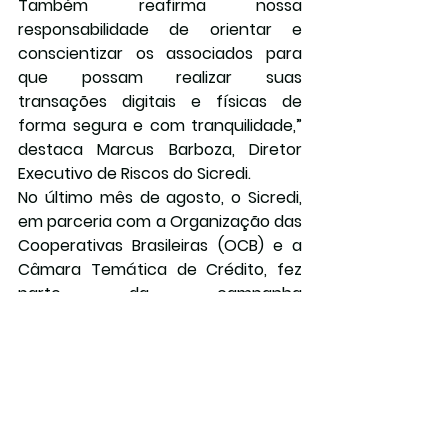
Também reafirma nossa 
responsabilidade de orientar e 
conscientizar os associados para 
que possam realizar suas 
transações digitais e físicas de 
forma segura e com tranquilidade,” 
destaca Marcus Barboza, Diretor 
Executivo de Riscos do Sicredi.
No último mês de agosto, o Sicredi, 
em parceria com a Organização das 
Cooperativas Brasileiras (OCB) e a 
Câmara Temática de Crédito, fez 
parte da campanha 
#CliqueConsciente
. A iniciativa, 
intitulada “Juntos por mais 
segurança digital”, pretendia educar 
os associados sobre as ameaças 
digitais e como se proteger contra 
elas.