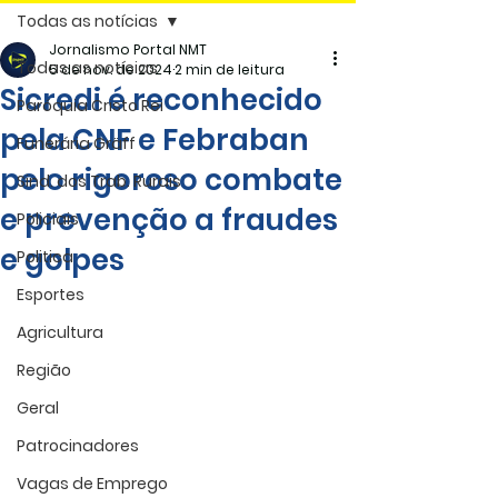
Todas as notícias
Jornalismo Portal NMT
Todas as notícias
5 de nov. de 2024
2 min de leitura
Sicredi é reconhecido
Paróquia Cristo Rei
pela CNF e Febraban
Funerária Gräff
pelo rigoroso combate
Sind. dos Trab. Rurais
e prevenção a fraudes
Policiais
e golpes
Politica
Esportes
Agricultura
Região
Geral
Patrocinadores
Vagas de Emprego