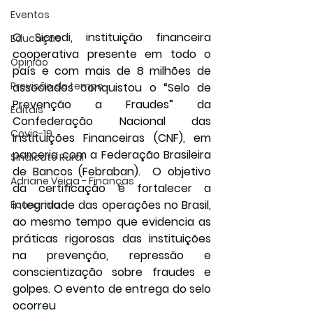
Eventos
O Sicredi, instituição financeira 
Educação
cooperativa presente em todo o 
Opinião
país e com mais de 8 milhões de 
Previsão do tempo
associados conquistou o “Selo de 
Prevenção a Fraudes” da 
Editais
Confederação Nacional das 
Covic-19
Instituições Financeiras (CNF), em 
parceria com a Federação Brasileira 
Sindicato Rural
de Bancos (Febraban).  O objetivo 
Adriane Veiga - Finanças
da certificação é fortalecer a 
integridade das operações no Brasil, 
Economia
ao mesmo tempo que evidencia as 
práticas rigorosas das instituições 
na prevenção, repressão e 
conscientização sobre fraudes e 
golpes. O evento de entrega do selo 
ocorreu