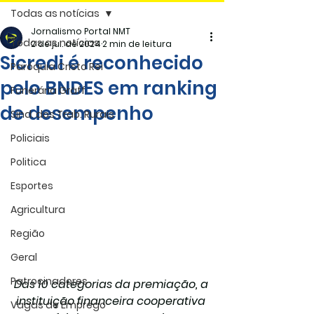
Todas as notícias
Jornalismo Portal NMT
Todas as notícias
2 de jul. de 2024
2 min de leitura
Sicredi é reconhecido
Paróquia Cristo Rei
pelo BNDES em ranking
Funerária Gräff
de desempenho
Sind. dos Trab. Rurais
Policiais
Politica
Esportes
Agricultura
Região
Geral
Patrocinadores
Das 10 categorias da premiação, a 
instituição financeira cooperativa 
Vagas de Emprego