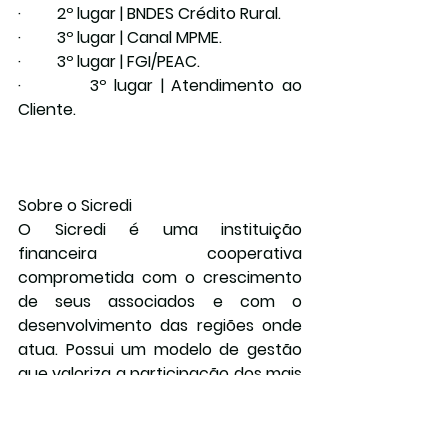
·         2º lugar | BNDES Crédito Rural.
·         3º lugar | Canal MPME.
·         3º lugar | FGI/PEAC.
·         3º lugar | Atendimento ao 
Cliente.
Sobre o Sicredi
O Sicredi é uma instituição 
financeira cooperativa 
comprometida com o crescimento 
de seus associados e com o 
desenvolvimento das regiões onde 
atua. Possui um modelo de gestão 
que valoriza a participação dos mais 
de 8 milhões de associados, que 
exercem o papel de donos do 
negócio. Com mais de 2.700 