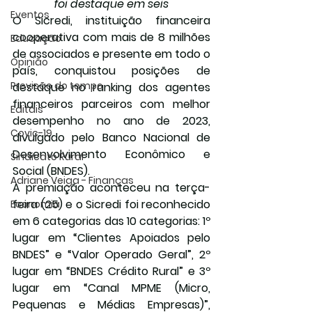
foi destaque em seis
Eventos
O Sicredi, instituição financeira 
cooperativa com mais de 8 milhões 
Educação
de associados e presente em todo o 
Opinião
país, conquistou posições de 
Previsão do tempo
destaque no ranking dos agentes 
financeiros parceiros com melhor 
Editais
desempenho no ano de 2023, 
Covic-19
divulgado pelo Banco Nacional de 
Desenvolvimento Econômico e 
Sindicato Rural
Social (BNDES).
Adriane Veiga - Finanças
A premiação aconteceu na terça-
feira (25) e o Sicredi foi reconhecido 
Economia
em 6 categorias das 10 categorias: 1º 
lugar em “Clientes Apoiados pelo 
BNDES” e “Valor Operado Geral”, 2º 
lugar em “BNDES Crédito Rural” e 3º 
lugar em “Canal MPME (Micro, 
Pequenas e Médias Empresas)”, 