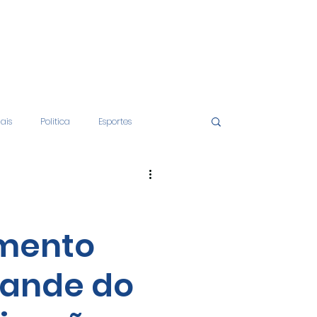
iais
Politica
Esportes
tos
Educação
Opinião
mento
nças
Economia
rande do