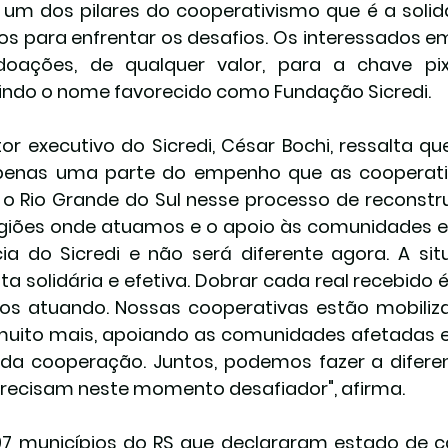
e um dos pilares do cooperativismo que é a solid
os para enfrentar os desafios. Os interessados em
doações, de qualquer valor, para a chave pi
indo o nome favorecido como Fundação Sicredi.
tor executivo do Sicredi, César Bochi, ressalta q
penas uma parte do empenho que as cooperativ
 o Rio Grande do Sul nesse processo de reconstr
giões onde atuamos e o apoio às comunidades em
ia do Sicredi e não será diferente agora. A si
ta solidária e efetiva. Dobrar cada real recebido
s atuando. Nossas cooperativas estão mobiliz
muito mais, apoiando as comunidades afetadas e
da cooperação. Juntos, podemos fazer a diferen
recisam neste momento desafiador", afirma.
7 municípios do RS que declararam estado de c