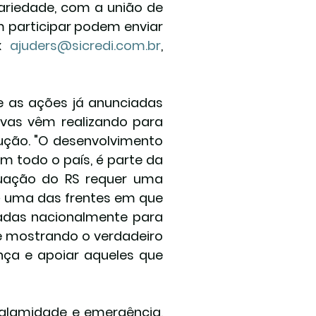
ariedade, com a união de 
 participar podem enviar 
x 
ajuders@sicredi.com.br
, 
ue as ações já anunciadas 
as vêm realizando para 
ução. "O desenvolvimento 
 todo o país, é parte da 
tuação do RS requer uma 
 é uma das frentes em que 
adas nacionalmente para 
 mostrando o verdadeiro 
ça e apoiar aqueles que 
alamidade e emergência, 