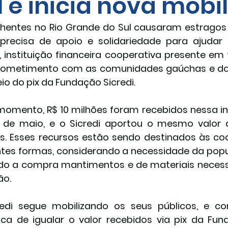
l e inicia nova mobi
hentes no Rio Grande do Sul causaram estragos si
precisa de apoio e solidariedade para ajudar
i, instituição financeira cooperativa presente em 
ometimento com as comunidades gaúchas e dobr
io do pix da Fundação Sicredi.
momento, R$ 10 milhões foram recebidos nessa inici
 de maio, e o Sicredi aportou o mesmo valor d
s. Esses recursos estão sendo destinados às coop
ntes formas, considerando a necessidade da popu
ndo a compra mantimentos e de materiais necess
ão.
redi segue mobilizando os seus públicos, e 
ca de igualar o valor recebidos via pix da Fundaç