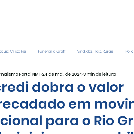
quia Cristo Rei
Funerária Gräff
Sind. dos Trab. Rurais
Polic
rnalismo Portal NMT
24 de mai. de 2024
3 min de leitura
gião
Geral
Patrocinadores
Vagas de Emprego
Even
credi dobra o valor
recadado em movi
Editais
Covic-19
Sindicato Rural
Adriane Veiga - Fina
cional para o Rio G