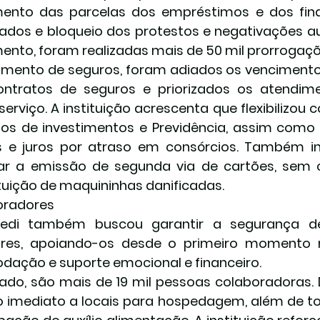
ento das parcelas dos empréstimos e dos fina
ados e bloqueio dos protestos e negativações aut
nto, foram realizadas mais de 50 mil prorrogaçõ
mento de seguros, foram adiados os vencimentos
ontratos de seguros e priorizados os atendim
serviço. A instituição acrescenta que flexibilizou 
os de investimentos e Previdência, assim como
 e juros por atraso em consórcios. Também in
ar a emissão de segunda via de cartões, sem cu
tuição de maquininhas danificadas.
oradores
redi também buscou garantir a segurança de
ares, apoiando-os desde o primeiro momento n
ação e suporte emocional e financeiro.
ado, são mais de 19 mil pessoas colaboradoras.
 imediato a locais para hospedagem, além de to