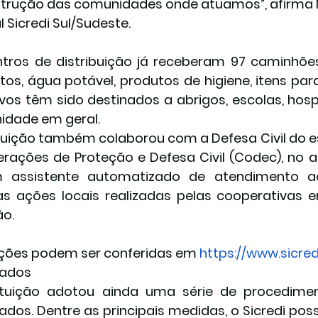
trução das comunidades onde atuamos”, afirma Má
l Sicredi Sul/Sudeste.
tros de distribuição já receberam 97 caminhõe
tos, água potável, produtos de higiene, itens par
vos têm sido destinados a abrigos, escolas, hospita
dade em geral.
ituição também colaborou com a Defesa Civil do e
rações de Proteção e Defesa Civil (Codec), no a
 assistente automatizado de atendimento ao 
as ações locais realizadas pelas cooperativas
o.
ções podem ser conferidas em 
https://www.sicred
iados
ituição adotou ainda uma série de procedimen
ados. Dentre as principais medidas, o Sicredi poss