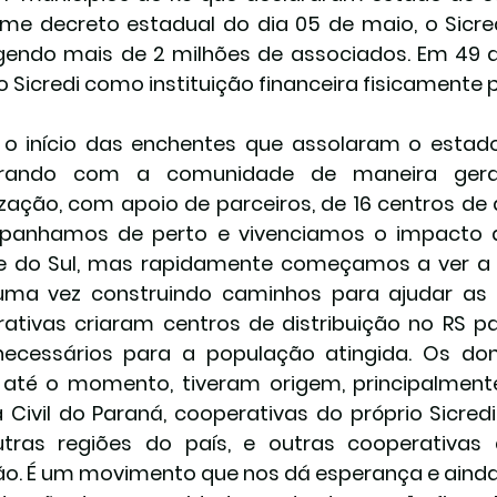
me decreto estadual do dia 05 de maio, o Sicre
endo mais de 2 milhões de associados. Em 49 de
 o Sicredi como instituição financeira fisicamente 
o início das enchentes que assolaram o estad
rando com a comunidade de maneira ger
zação, com apoio de parceiros, de 16 centros de d
panhamos de perto e vivenciamos o impacto da
 do Sul, mas rapidamente começamos a ver a f
uma vez construindo caminhos para ajudar as 
ativas criaram centros de distribuição no RS p
necessários para a população atingida. Os don
, até o momento, tiveram origem, principalment
 Civil do Paraná, cooperativas do próprio Sicred
tras regiões do país, e outras cooperativas 
o. É um movimento que nos dá esperança e ainda 