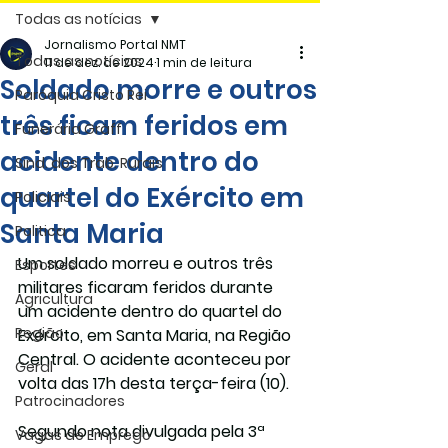
Todas as notícias
Jornalismo Portal NMT
Todas as notícias
11 de dez. de 2024
1 min de leitura
Soldado morre e outros
Paróquia Cristo Rei
três ficam feridos em
Funerária Gräff
acidente dentro do
Sind. dos Trab. Rurais
quartel do Exército em
Policiais
Santa Maria
Politica
Um 
soldado morreu e outros três 
Esportes
militares ficaram feridos 
durante 
Agricultura
um acidente dentro do quartel do 
Região
Exército, em Santa Maria, na Região 
Central. O acidente aconteceu por 
Geral
volta das 17h desta terça-feira (10).
Patrocinadores
Segundo nota divulgada pela 3ª 
Vagas de Emprego