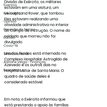
Divisão de Exército, os militares 
Eventos
estavam em uma viatura, um 
veículo Land Rover, que tombou. 
Educação
Eles estavam realizando uma 
Opinião
atividade administrativa 
no interior 
Previsão do tempo
do Campo de Instrução. O nome do 
soldado que morreu não foi 
Editais
divulgado.
Covic-19
Um dos feridos está internado no 
Sindicato Rural
Complexo Hospitalar Astrogildo de 
Adriane Veiga - Finanças
Azevedo
e os outros dois no 
Economia
Hospital Militar de Santa Maria. 
O 
quadro de saúde deles é 
considerado estável.
Em nota, o Exército informou que 
está prestando o apoio às famílias 