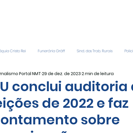
quia Cristo Rei
Funerária Gräff
Sind. dos Trab. Rurais
Polic
rnalismo Portal NMT
29 de dez. de 2023
2 min de leitura
gião
Geral
Patrocinadores
Vagas de Emprego
Even
U conclui auditoria
eições de 2022 e faz
Editais
Covic-19
Sindicato Rural
Adriane Veiga - Fina
ontamento sobre