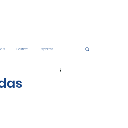
iais
Politica
Esportes
tos
Educação
Opinião
 das
nças
Economia