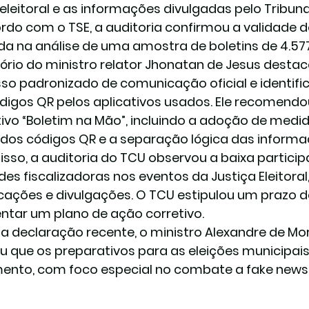
leitoral e as informações divulgadas pelo Tribunal 
rdo com o TSE, a auditoria confirmou a validade do
a na análise de uma amostra de boletins de 4.577 
tório do ministro relator Jhonatan de Jesus desta
so padronizado de comunicação oficial e identific
digos QR pelos aplicativos usados. Ele recomend
tivo “Boletim na Mão”, incluindo a adoção de medi
a dos códigos QR e a separação lógica das informa
isso, a auditoria do TCU observou a baixa particip
des fiscalizadoras nos eventos da Justiça Eleitor
ações e divulgações. O TCU estipulou um prazo de
ntar um plano de ação corretivo.
 declaração recente, o ministro Alexandre de Mora
u que os preparativos para as eleições municipais
nto, com foco especial no combate a fake news