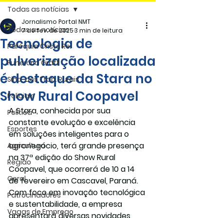
Todas as notícias
Jornalismo Portal NMT
Todas as notícias
7 de fev. de 2025
3 min de leitura
Tecnologia de
Paróquia Cristo Rei
pulverização localizada
Funerária Gräff
é destaque da Stara no
Sind. dos Trab. Rurais
Show Rural Coopavel
Policiais
A Stara, conhecida por sua 
Politica
constante evolução e excelência 
Esportes
em soluções inteligentes para o 
agronegócio, terá grande presença 
Agricultura
na 37ª edição do Show Rural 
Região
Coopavel, que ocorrerá de 10 a 14 
Geral
de fevereiro em Cascavel, Paraná. 
Com foco em inovação tecnológica 
Patrocinadores
e sustentabilidade, a empresa 
Vagas de Emprego
apresentará diversas novidades 