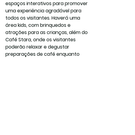
espaços interativos para promover 
uma experiência agradável para 
todos os visitantes. Haverá uma 
área kids, com brinquedos e 
atrações para as crianças, além do 
Café Stara, onde os visitantes 
poderão relaxar e degustar 
preparações de café enquanto 
discutem novas oportunidades de 
negócios.
A Stara convida todos os 
interessados para visitar seu 
estande durante o Show Rural 
Coopavel. O evento ocorrerá de 10 
a 14 de fevereiro em Cascavel, 
Paraná. Não perca a chance de 
conhecer as inovações que estão 
transformando o agronegócio!