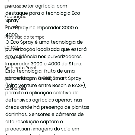
para o setor agrícola, com 
Eventos
destaque para a tecnologia Eco 
Educação
Spray.
Opinião
Eco Spray no Imperador 3000 e 
4000
Previsão do tempo
O Eco Spray é uma tecnologia de 
Editais
pulverização localizada que estará 
em evidência nos pulverizadores 
Covic-19
Imperador 3000 e 4000 da Stara. 
Sindicato Rural
Esta tecnologia, fruto de uma 
parceria com a ONE Smart Spray 
Adriane Veiga - Finanças
(joint venture entre Bosch e BASF), 
Economia
permite a aplicação seletiva de 
defensivos agrícolas apenas nas 
áreas onde há presença de plantas 
daninhas. Sensores e câmeras de 
alta resolução captam e 
processam imagens do solo em 