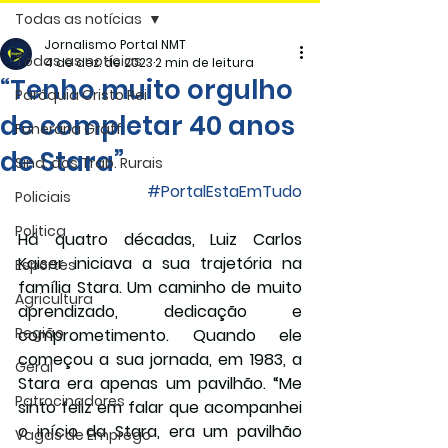
Todas as notícias
Jornalismo Portal NMT
Todas as notícias
4 de dez. de 2023
2 min de leitura
“Tenho muito orgulho
Paróquia Cristo Rei
de completar 40 anos
Funerária Gräff
de Stara”
Sind. dos Trab. Rurais
#PortalEstaEmTudo
Policiais
Politica
Há quatro décadas, Luiz Carlos 
Kaiser iniciava a sua trajetória na 
Esportes
família Stara. Um caminho de muito 
Agricultura
aprendizado, dedicação e 
Região
comprometimento. Quando ele 
começou a sua jornada, em 1983, a 
Geral
Stara era apenas um pavilhão. “Me 
Patrocinadores
sinto feliz em falar que acompanhei 
o início da Stara, era um pavilhão 
Vagas de Emprego