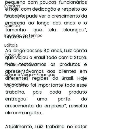
pequeno com poucos funcionários 
Eventos
e hoje, com dedicação e respeito ao 
trabalho, pude ver o crescimento da 
Educação
empresa ao longo dos anos e o 
Opinião
tamanho que ela alcançou”, 
Previsão do tempo
enfatiza Luiz.
Editais
Ao longo desses 40 anos, Luiz conta 
Covic-19
que viajou o Brasil todo com a Stara. 
“Nós testávamos os produtos e 
Sindicato Rural
apresentávamos aos clientes em 
Adriane Veiga - Finanças
diferentes regiões do Brasil. Hoje 
Economia
vejo como foi importante todo esse 
trabalho, pois cada produto 
entregou uma parte do 
crescimento da empresa”, ressalta 
ele com orgulho.
Atualmente, Luiz trabalha no setor 