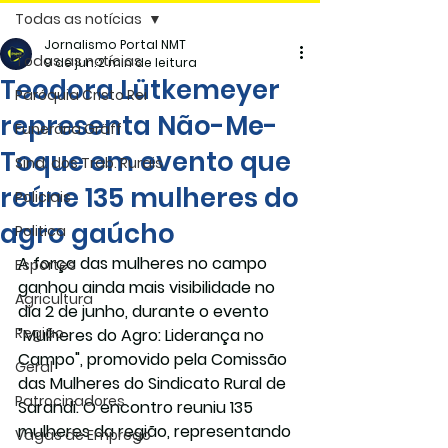
Todas as notícias
Jornalismo Portal NMT
Todas as notícias
9 de jun.
2 min de leitura
Teodora Lütkemeyer
Paróquia Cristo Rei
representa Não-Me-
Funerária Gräff
Toque em evento que
Sind. dos Trab. Rurais
reúne 135 mulheres do
Policiais
agro gaúcho
Politica
A força das mulheres no campo 
Esportes
ganhou ainda mais visibilidade no 
Agricultura
dia 2 de junho, durante o evento 
Região
"Mulheres do Agro: Liderança no 
Campo"
, promovido pela Comissão 
Geral
das Mulheres do Sindicato Rural de 
Patrocinadores
Sarandi. O encontro reuniu 135 
mulheres da região, representando 
Vagas de Emprego