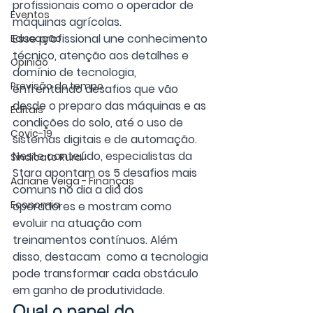
profissionais como o operador de 
Eventos
máquinas agrícolas.
Esse profissional une conhecimento 
Educação
técnico, atenção aos detalhes e 
Opinião
domínio de tecnologia, 
Previsão do tempo
enfrentando desafios que vão 
desde o preparo das máquinas e as 
Editais
condições do solo, até o uso de 
Covic-19
sistemas digitais e de automação.
Neste conteúdo, especialistas da 
Sindicato Rural
Stara apontam os 5 desafios mais 
Adriane Veiga - Finanças
comuns no dia a dia dos 
Economia
operadores e mostram como 
evoluir na atuação com 
treinamentos contínuos. Além 
disso, destacam  como a tecnologia 
pode transformar cada obstáculo 
em ganho de produtividade. 
Qual o papel do 