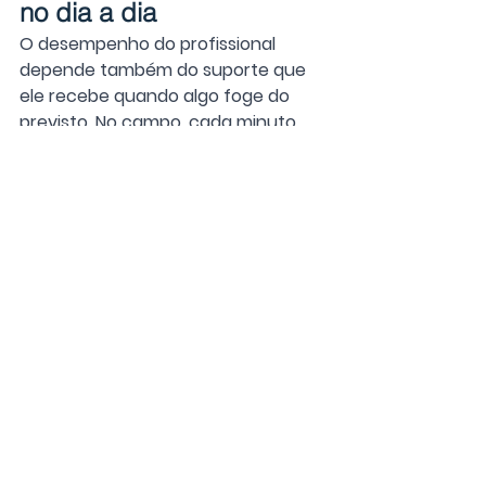
no dia a dia
O desempenho do profissional 
depende também do suporte que 
ele recebe quando algo foge do 
previsto. No campo, cada minuto 
parado impacta a produtividade — 
e é nesse ponto que o suporte 
inteligente faz diferença.
A Stara oferece um conjunto de 
recursos que coloca o operador no 
centro das decisões, garantindo 
resposta rápida e segurança 
durante toda a operação:
Conecta: suporte remoto direto 
da cabine
O 
Conecta
 é o serviço de 
atendimento remoto da Stara. 
Quando o operador precisa de 