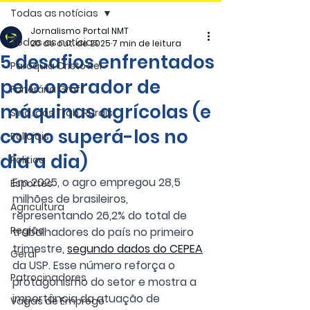
Todas as notícias
Jornalismo Portal NMT
Todas as notícias
20 de out. de 2025
7 min de leitura
5 desafios enfrentados
Paróquia Cristo Rei
pelo operador de
Funerária Gräff
máquinas agrícolas (e
Sind. dos Trab. Rurais
como superá-los no
Policiais
dia a dia)
Politica
Em 2025, o agro empregou 28,5 
Esportes
milhões de brasileiros, 
Agricultura
representando 26,2% do total de 
Região
trabalhadores do país no primeiro 
trimestre, 
segundo dados do CEPEA
Geral
da USP. Esse número reforça o 
Patrocinadores
protagonismo do setor e mostra a 
importância da atuação de 
Vagas de Emprego