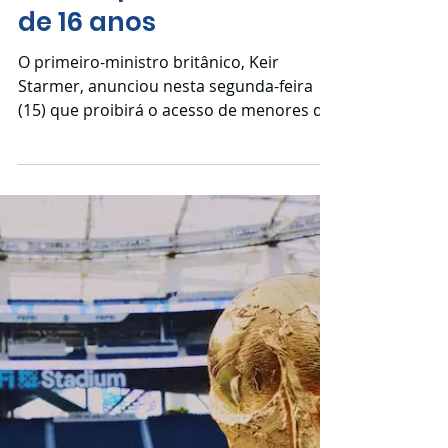
proibição de redes
sociais para menores
de 16 anos
O primeiro-ministro britânico, Keir
Starmer, anunciou nesta segunda-feira
(15) que proibirá o acesso de menores de
16 anos a redes sociais e que vai impor
restrições a plataformas de jogos e
transmissões ao vivo. Segundo ele, as
medidas drásticas “devolverão a infância
às crianças” e envolverão plataformas
como Snapchat, TikTok e Instagram, além
de sites de jogos que permitem a
comunicação entre estranhos e crianças.
“Para mim, está claro que a proibição
total é a escolha cer