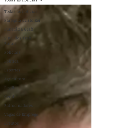
Todas as notícias
Paróquia Cristo Rei
Funerária Gräff
Sind. dos Trab.
Rurais
Policiais
Politica
Esportes
Agricultura
Região
Geral
Patrocinadores
Vagas de Emprego
Eventos