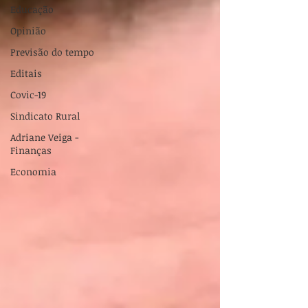
Educação
Opinião
Previsão do tempo
Editais
Covic-19
Sindicato Rural
Adriane Veiga -
Finanças
Economia