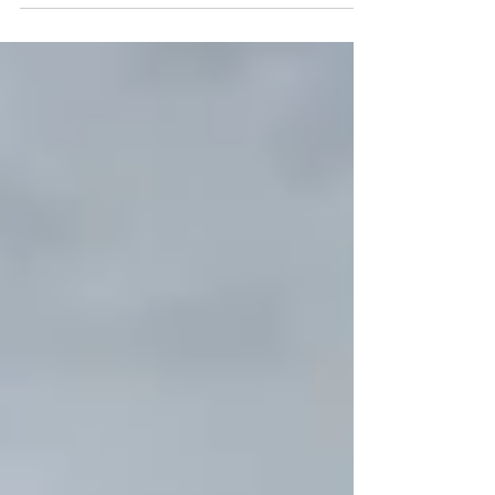
chapa e tem visto pouca ou nenhuma
diferença, em termos de votos, nos
nomes de aliados testados em pesquisas
encomendadas pelo partido. A discussão
também acabou em segundo plano nas
últimas semanas, em meio ao desgaste
enfrentado por senador por causa da
relação dele com o ex-banqueiro Daniel
Vorcaro, do Banco Master, e da ameaça
de novo tarifaço dos Estados Unidos ao B