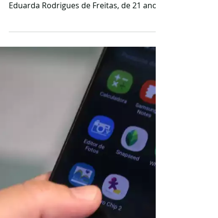
Um caso que chocou o Brasil inteiro e
gerou indignação nas redes sociais. Maria
Eduarda Rodrigues de Freitas, de 21 anos,
morreu na manhã do último sábado (13)
após ser lançada de uma altura de 40
metros sem corda de segurança durante
uma atividade de Rope Jump na Ponte do
Esqueleto, em Limeira, interior de São
Paulo. O que é o Rope Jump? O Rope Jump
é um esporte radical no qual o praticante
salta de uma grande altura preso por um
sistema de cordas de escalada. Após a
queda l