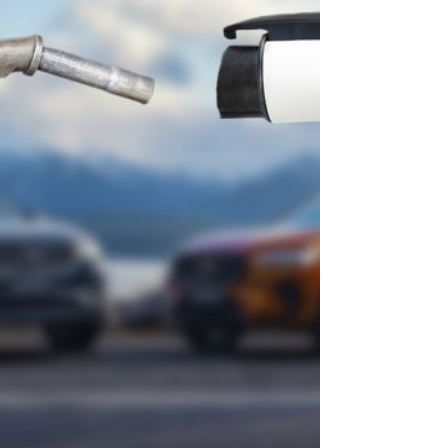
como grande favorita. Com elenco jovem
e talentoso e um futebol baseado em
posse de bola, a Espanha chega para
impor seu ritmo e controle de jogo desde
o início. 🕐 19h — Arábia Saudita x
Uruguai — MiamiO confronto ma