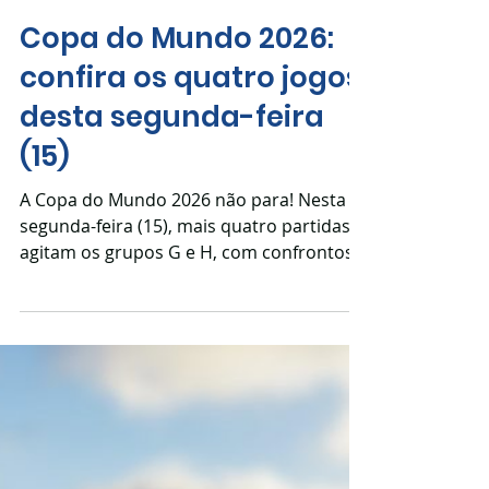
15 de jun.
Copa do Mundo 2026:
confira os quatro jogos
desta segunda-feira
(15)
A Copa do Mundo 2026 não para! Nesta
segunda-feira (15), mais quatro partidas
agitam os grupos G e H, com confrontos
que prometem muito equilíbrio e
emoção. 🏆 Grupo H — Estados Unidos 🕐
13h — Espanha x Cabo Verde — AtlantaA
atual campeã europeia entra em campo